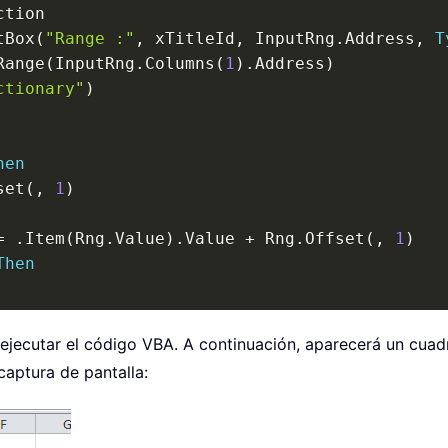
tBox
(
"Range :"
,
 xTitleId
,
 InputRng
.
Address
,
T
Range
(
InputRng
.
Columns
(
1
)
.
Address
)
ctionary"
)
hen
set
(
,
1
)
=
.
Item
(
Rng
.
Value
)
.
Value 
+
 Rng
.
Offset
(
,
1
)
Then
n
(
nRng
,
 Rng
)
ejecutar el código VBA. A continuación, aparecerá un cuadr
captura de pantalla: