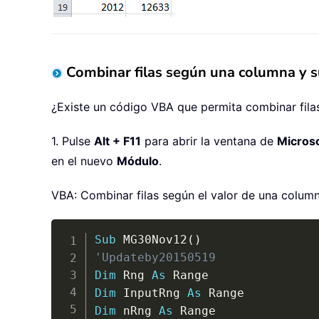
Combinar filas según una columna y 
¿Existe un código VBA que permita combinar fila
1. Pulse
Alt + F11
para abrir la ventana de
Microso
en el nuevo
Módulo
.
VBA: Combinar filas según el valor de una colum
Sub
 MG30Nov12
(
)
'Updateby20150519
Dim
 Rng 
As
Dim
 InputRng 
As
Dim
 nRng 
As