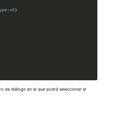
ype
:
=
8
)
o de diálogo en el que podrá seleccionar el