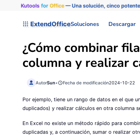
Kutools
for
Office
— Una solución, cinco potente
ExtendOffice
Soluciones
Descargar
¿Cómo combinar fila
columna y realizar c
Autor
Sun
•
Fecha de modificación
2024-10-22
Por ejemplo, tiene un rango de datos en el que 
duplicados) y realizar cálculos en otra columna s
En Excel no existe un método rápido para combinar
duplicadas y, a continuación, sumar o realizar ot