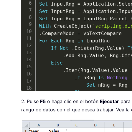
Set
 InputRng 
=
 Application
.
Set
 InputRng 
=
 Application
.
Inpu
Set
 InputRng 
=
 InputRng
.
Parent
.
With
 CreateObject
(
"scripting.di
.
CompareMode 
=
For
Each
 Rng 
In
 InputRng

If
Not
.
Exists
(
Rng
.
Value
)
T
.
Add Rng
.
Value
,
 Rng
.
Off
Else
.
Item
(
Rng
.
Value
)
.
Value 
If
 nRng 
Is
Nothing
Set
 nRng 
=
 Rng

Else
Set
 nRng 
=
 Unio
2. Pulse
F5
o haga clic en el botón
Ejecutar
para 
End
If
rango de datos con el que desea trabajar. Vea la 
End
If
Next
If
Not
 nRng 
Is
Nothing
Then