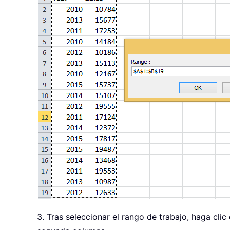
    nRng
.
EntireRow
.
End
If
End
With
End
Sub
3. Tras seleccionar el rango de trabajo, haga clic