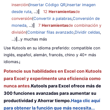
inserción
(
Insertar Código QR
,
Insertar imagen
desde ruta
, ...)
|
12
Herramientas
de
conversión
(
Convertir a palabras
,
Conversión de
moneda
, ...)
|
7
Herramientas
de combinación y
división
(
Combinar filas avanzado
,
Dividir celdas
,
...)
|
...y muchas más
Use Kutools en su idioma preferido: compatible con
inglés, español, alemán, francés, chino y 40+ más
idiomas.¡
Potencie sus habilidades en Excel con Kutools
para Excel y experimente una eficiencia como
nunca antes.
Kutools para Excel ofrece más de
300 funciones avanzadas para aumentar su
productividad y Ahorrar tiempo.
Haga clic aquí
para obtener la función que más necesita...