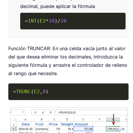
decimal, puede aplicar la fórmula
Copy
=
INT
(
E2
*
10
)
/
10
Función TRUNCAR: En una celda vacía junto al valor
del que desea eliminar los decimales, introduzca la
siguiente fórmula y arrastre el controlador de relleno
al rango que necesite.
Copy
=
TRUNC
(
E2
,
0
)