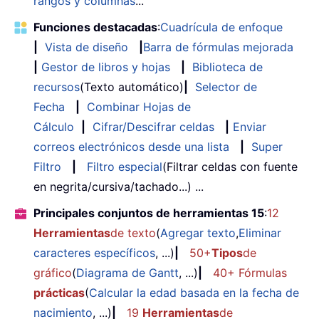
rangos y columnas
...
Funciones destacadas
:
Cuadrícula de enfoque
|
Vista de diseño
|
Barra de fórmulas mejorada
|
Gestor de libros y hojas
|
Biblioteca de
recursos
(Texto automático)
|
Selector de
Fecha
|
Combinar Hojas de
Cálculo
|
Cifrar/Descifrar celdas
|
Enviar
correos electrónicos desde una lista
|
Super
Filtro
|
Filtro especial
(Filtrar celdas con fuente
en negrita/cursiva/tachado...) ...
Principales conjuntos de herramientas 15
:
12
Herramientas
de texto
(
Agregar texto
,
Eliminar
caracteres específicos
, ...)
|
50+
Tipos
de
gráfico
(
Diagrama de Gantt
, ...)
|
40+ Fórmulas
prácticas
(
Calcular la edad basada en la fecha de
nacimiento
, ...)
|
19
Herramientas
de