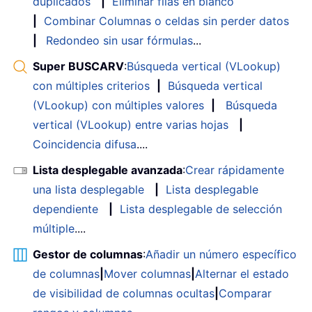
duplicados
|
Eliminar filas en blanco
|
Combinar Columnas o celdas sin perder datos
|
Redondeo sin usar fórmulas
...
Super BUSCARV
:
Búsqueda vertical (VLookup)
con múltiples criterios
|
Búsqueda vertical
(VLookup) con múltiples valores
|
Búsqueda
vertical (VLookup) entre varias hojas
|
Coincidencia difusa
....
Lista desplegable avanzada
:
Crear rápidamente
una lista desplegable
|
Lista desplegable
dependiente
|
Lista desplegable de selección
múltiple
....
Gestor de columnas
:
Añadir un número específico
de columnas
|
Mover columnas
|
Alternar el estado
de visibilidad de columnas ocultas
|
Comparar