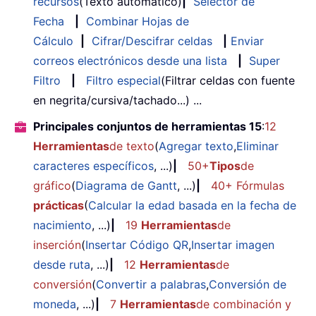
recursos
(Texto automático)
|
Selector de
Fecha
|
Combinar Hojas de
Cálculo
|
Cifrar/Descifrar celdas
|
Enviar
correos electrónicos desde una lista
|
Super
Filtro
|
Filtro especial
(Filtrar celdas con fuente
en negrita/cursiva/tachado...) ...
Principales conjuntos de herramientas 15
:
12
Herramientas
de texto
(
Agregar texto
,
Eliminar
caracteres específicos
, ...)
|
50+
Tipos
de
gráfico
(
Diagrama de Gantt
, ...)
|
40+ Fórmulas
prácticas
(
Calcular la edad basada en la fecha de
nacimiento
, ...)
|
19
Herramientas
de
inserción
(
Insertar Código QR
,
Insertar imagen
desde ruta
, ...)
|
12
Herramientas
de
conversión
(
Convertir a palabras
,
Conversión de
moneda
, ...)
|
7
Herramientas
de combinación y