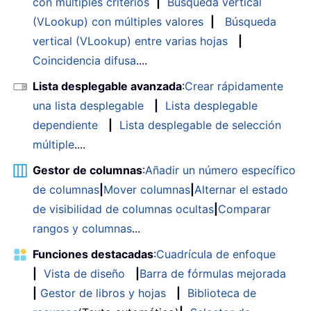
con múltiples criterios
|
Búsqueda vertical
(VLookup) con múltiples valores
|
Búsqueda
vertical (VLookup) entre varias hojas
|
Coincidencia difusa
....
Lista desplegable avanzada
:
Crear rápidamente
una lista desplegable
|
Lista desplegable
dependiente
|
Lista desplegable de selección
múltiple
....
Gestor de columnas
:
Añadir un número específico
de columnas
|
Mover columnas
|
Alternar el estado
de visibilidad de columnas ocultas
|
Comparar
rangos y columnas
...
Funciones destacadas
:
Cuadrícula de enfoque
|
Vista de diseño
|
Barra de fórmulas mejorada
|
Gestor de libros y hojas
|
Biblioteca de