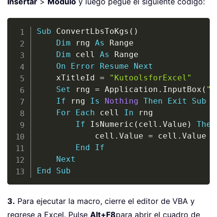
Insertar
>
Módulo
y luego pegue el siguiente código:
Copy
Sub
 ConvertLbsToKgs
(
)
Dim
 rng 
As
 Range

Dim
 cell 
As
 Range

On
Error
Resume
Next
    xTitleId 
=
"KutoolsforExcel"
Set
 rng 
=
 Application
.
InputBox
(
"S
If
 rng 
Is
Nothing
Then
Exit
Sub
For
Each
 cell 
In
 rng

If
 IsNumeric
(
cell
.
Value
)
Then
            cell
.
Value 
=
 cell
.
Value 
*
End
If
Next
End
Sub
3.
Para ejecutar la macro, cierre el editor de VBA y
regrese a Excel. Pulse
Alt+F8
para abrir el cuadro de