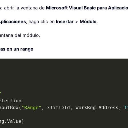
a abrir la ventana de
Microsoft Visual Basic para Aplicaci
Aplicaciones
, haga clic en
Insertar
>
Módulo
.
entana del módulo.
ras en un rango
"
election

nputBox
(
"Range"
,
 xTitleId
,
 WorkRng
.
Address
,
T
ng
.
Value
)