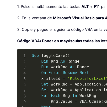
1. Pulse simultáneamente las teclas
ALT
+
F11
par
2. En la ventana de
Microsoft Visual Basic para 
3. Copie y pegue el siguiente código VBA en la v
Código VBA: Poner en mayúsculas todas las let
Sub
 ToggleCase
(
)
Dim
 Rng 
As
 Range

Dim
 WorkRng 
As
 Range

On
Error
Resume
Next
	xTitleId 
=
"KutoolsforExcel
Set
 WorkRng 
=
 Application
.
S
Set
 WorkRng 
=
 Application
.
I
For
Each
 Rng 
In
 WorkRng

		Rng
.
Value 
=
 VBA
.
UCase
(
R