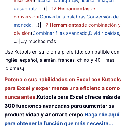
inserción
(
Insertar Código QR
,
Insertar imagen
desde ruta
, ...)
|
12
Herramientas
de
conversión
(
Convertir a palabras
,
Conversión de
moneda
, ...)
|
7
Herramientas
de combinación y
división
(
Combinar filas avanzado
,
Dividir celdas
,
...)
|
...y muchas más
Use Kutools en su idioma preferido: compatible con
inglés, español, alemán, francés, chino y 40+ más
idiomas.¡
Potencie sus habilidades en Excel con Kutools
para Excel y experimente una eficiencia como
nunca antes.
Kutools para Excel ofrece más de
300 funciones avanzadas para aumentar su
productividad y Ahorrar tiempo.
Haga clic aquí
para obtener la función que más necesita...