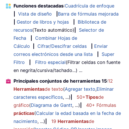
Funciones destacadas
:
Cuadrícula de enfoque
|
Vista de diseño
|
Barra de fórmulas mejorada
|
Gestor de libros y hojas
|
Biblioteca de
recursos
(Texto automático)
|
Selector de
Fecha
|
Combinar Hojas de
Cálculo
|
Cifrar/Descifrar celdas
|
Enviar
correos electrónicos desde una lista
|
Super
Filtro
|
Filtro especial
(Filtrar celdas con fuente
en negrita/cursiva/tachado...) ...
Principales conjuntos de herramientas 15
:
12
Herramientas
de texto
(
Agregar texto
,
Eliminar
caracteres específicos
, ...)
|
50+
Tipos
de
gráfico
(
Diagrama de Gantt
, ...)
|
40+ Fórmulas
prácticas
(
Calcular la edad basada en la fecha de
nacimiento
, ...)
|
19
Herramientas
de