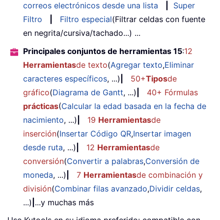
correos electrónicos desde una lista
|
Super
Filtro
|
Filtro especial
(Filtrar celdas con fuente
en negrita/cursiva/tachado...) ...
Principales conjuntos de herramientas 15
:
12
Herramientas
de texto
(
Agregar texto
,
Eliminar
caracteres específicos
, ...)
|
50+
Tipos
de
gráfico
(
Diagrama de Gantt
, ...)
|
40+ Fórmulas
prácticas
(
Calcular la edad basada en la fecha de
nacimiento
, ...)
|
19
Herramientas
de
inserción
(
Insertar Código QR
,
Insertar imagen
desde ruta
, ...)
|
12
Herramientas
de
conversión
(
Convertir a palabras
,
Conversión de
moneda
, ...)
|
7
Herramientas
de combinación y
división
(
Combinar filas avanzado
,
Dividir celdas
,
...)
|
...y muchas más