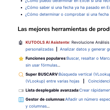
¿Cómo puedo determinar en Excel si una fec
¿Cómo saber si una fecha ya ha pasado en E
¿Cómo determinar o comprobar si una fecha 
Las mejores herramientas de produ
🤖
KUTOOLS AI Asistente
: Revolucione Análisi
personalizadas
|
Analizar datos y generar g
Funciones populares
:
Buscar, resaltar o Marc
sin usar fórmulas
...
Super BUSCARV
:
Búsqueda vertical (VLookup)
(VLookup) entre varias hojas
|
Coincidenci
Lista desplegable avanzada
:
Crear rápidamen
Gestor de columnas
:
Añadir un número espec
y columnas
...