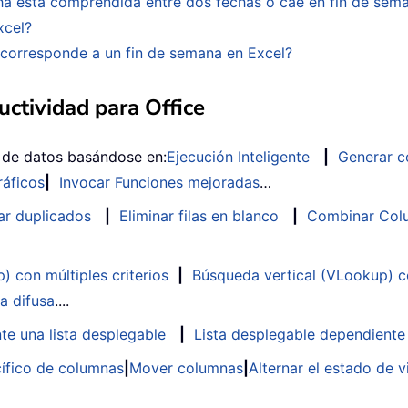
ha está comprendida entre dos fechas o cae en fin de sem
xcel?
corresponde a un fin de semana en Excel?
ctividad para Office
s de datos basándose en:
Ejecución Inteligente
|
Generar c
ráficos
|
Invocar Funciones mejoradas
…
ar duplicados
|
Eliminar filas en blanco
|
Combinar Colu
 con múltiples criterios
|
Búsqueda vertical (VLookup) co
a difusa
....
te una lista desplegable
|
Lista desplegable dependiente
ífico de columnas
|
Mover columnas
|
Alternar el estado de v