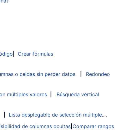
ana?
ódigo
|
Crear fórmulas
mnas o celdas sin perder datos
|
Redondeo
n múltiples valores
|
Búsqueda vertical
|
Lista desplegable de selección múltiple
....
isibilidad de columnas ocultas
|
Comparar rangos