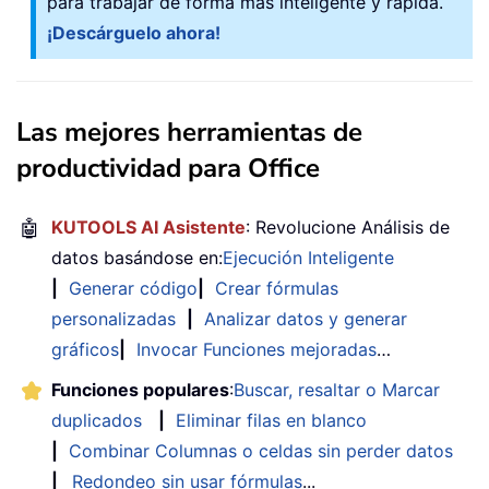
para trabajar de forma más inteligente y rápida.
¡Descárguelo ahora!
Las mejores herramientas de
productividad para Office
🤖
KUTOOLS AI Asistente
: Revolucione Análisis de
datos basándose en:
Ejecución Inteligente
|
Generar código
|
Crear fórmulas
personalizadas
|
Analizar datos y generar
gráficos
|
Invocar Funciones mejoradas
…
Funciones populares
:
Buscar, resaltar o Marcar
duplicados
|
Eliminar filas en blanco
|
Combinar Columnas o celdas sin perder datos
|
Redondeo sin usar fórmulas
...