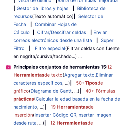
|
Vista de diseño
|
Barra de fórmulas mejorada
|
Gestor de libros y hojas
|
Biblioteca de
recursos
(Texto automático)
|
Selector de
Fecha
|
Combinar Hojas de
Cálculo
|
Cifrar/Descifrar celdas
|
Enviar
correos electrónicos desde una lista
|
Super
Filtro
|
Filtro especial
(Filtrar celdas con fuente
en negrita/cursiva/tachado...) ...
Principales conjuntos de herramientas 15
:
12
Herramientas
de texto
(
Agregar texto
,
Eliminar
caracteres específicos
, ...)
|
50+
Tipos
de
gráfico
(
Diagrama de Gantt
, ...)
|
40+ Fórmulas
prácticas
(
Calcular la edad basada en la fecha de
nacimiento
, ...)
|
19
Herramientas
de
inserción
(
Insertar Código QR
,
Insertar imagen
desde ruta
, ...)
|
12
Herramientas
de