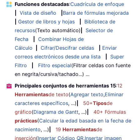
Funciones destacadas
:
Cuadrícula de enfoque
|
Vista de diseño
|
Barra de fórmulas mejorada
|
Gestor de libros y hojas
|
Biblioteca de
recursos
(Texto automático)
|
Selector de
Fecha
|
Combinar Hojas de
Cálculo
|
Cifrar/Descifrar celdas
|
Enviar
correos electrónicos desde una lista
|
Super
Filtro
|
Filtro especial
(Filtrar celdas con fuente
en negrita/cursiva/tachado...) ...
Principales conjuntos de herramientas 15
:
12
Herramientas
de texto
(
Agregar texto
,
Eliminar
caracteres específicos
, ...)
|
50+
Tipos
de
gráfico
(
Diagrama de Gantt
, ...)
|
40+ Fórmulas
prácticas
(
Calcular la edad basada en la fecha de
nacimiento
, ...)
|
19
Herramientas
de
inserción
(
Insertar Código QR
,
Insertar imagen