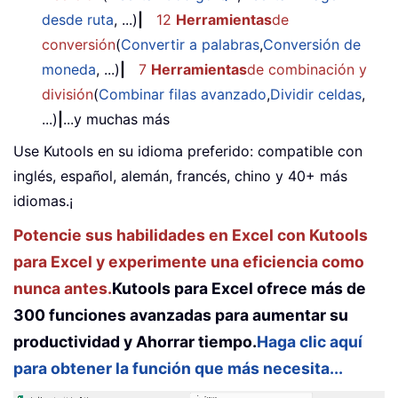
desde ruta
, ...)
|
12
Herramientas
de
conversión
(
Convertir a palabras
,
Conversión de
moneda
, ...)
|
7
Herramientas
de combinación y
división
(
Combinar filas avanzado
,
Dividir celdas
,
...)
|
...y muchas más
Use Kutools en su idioma preferido: compatible con
inglés, español, alemán, francés, chino y 40+ más
idiomas.¡
Potencie sus habilidades en Excel con Kutools
para Excel y experimente una eficiencia como
nunca antes.
Kutools para Excel ofrece más de
300 funciones avanzadas para aumentar su
productividad y Ahorrar tiempo.
Haga clic aquí
para obtener la función que más necesita...