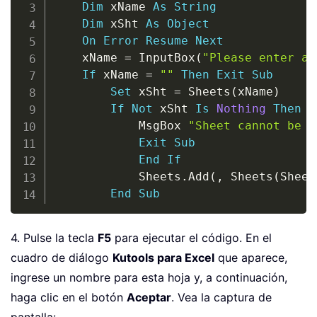
Dim
 xName 
As
String
Dim
 xSht 
As
Object
On
Error
Resume
Next
    xName 
=
 InputBox
(
"Please enter a 
If
 xName 
=
""
Then
Exit
Sub
Set
 xSht 
=
 Sheets
(
xName
)
If
Not
 xSht 
Is
Nothing
Then
            MsgBox 
"Sheet cannot be c
Exit
Sub
End
If
            Sheets
.
Add
(
,
 Sheets
(
Sheet
End
Sub
4. Pulse la tecla
F5
para ejecutar el código. En el
cuadro de diálogo
Kutools para Excel
que aparece,
ingrese un nombre para esta hoja y, a continuación,
haga clic en el botón
Aceptar
. Vea la captura de