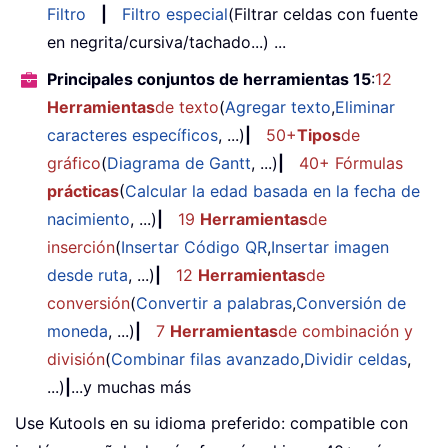
Filtro
|
Filtro especial
(Filtrar celdas con fuente
en negrita/cursiva/tachado...) ...
Principales conjuntos de herramientas 15
:
12
Herramientas
de texto
(
Agregar texto
,
Eliminar
caracteres específicos
, ...)
|
50+
Tipos
de
gráfico
(
Diagrama de Gantt
, ...)
|
40+ Fórmulas
prácticas
(
Calcular la edad basada en la fecha de
nacimiento
, ...)
|
19
Herramientas
de
inserción
(
Insertar Código QR
,
Insertar imagen
desde ruta
, ...)
|
12
Herramientas
de
conversión
(
Convertir a palabras
,
Conversión de
moneda
, ...)
|
7
Herramientas
de combinación y
división
(
Combinar filas avanzado
,
Dividir celdas
,
...)
|
...y muchas más
Use Kutools en su idioma preferido: compatible con