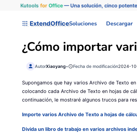
Kutools
for
Office
— Una solución, cinco potente
ExtendOffice
Soluciones
Descargar
¿Cómo importar vario
Autor
Xiaoyang
•
Fecha de modificación
2024-10
Supongamos que hay varios Archivo de Texto en u
colocando cada Archivo de Texto en hojas de cál
continuación, le mostraré algunos trucos para re
Importe varios Archivo de Texto a hojas de cál
Divida un libro de trabajo en varios archivos ind