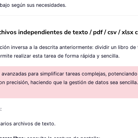
rChar
:
=
xDelimiter

rabajo según sus necesidades.
chivos independientes de texto / pdf / csv / xlsx
=
 xScreen

ción inversa a la descrita anteriormente: dividir un libro d
rmite realizar esta tarea de forma rápida y sencilla.
Kutools for Excel"
avanzadas para simplificar tareas complejas, potenciando la
on precisión, haciendo que la gestión de datos sea sencilla.
:
varios archivos de texto.