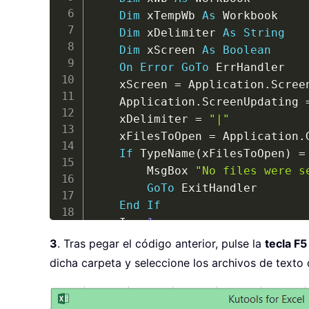
Dim
 xTempWb 
As
 Workbook

Dim
 xDelimiter 
As
String
Dim
 xScreen 
As
Boolean
On
Error
GoTo
 ErrHandler

    xScreen 
=
 Application
.
Scree
    Application
.
ScreenUpdating 
    xDelimiter 
=
"|"
    xFilesToOpen 
=
 Application
.
If
 TypeName
(
xFilesToOpen
)
=
        MsgBox 
"No files were s
GoTo
 ExitHandler

End
If
    I 
=
1
Set
 xTempWb 
=
 Workbooks
.
Ope
3
. Tras pegar el código anterior, pulse la
tecla F5
    xTempWb
.
Sheets
(
1
)
.
Copy

dicha carpeta y seleccione los archivos de texto 
Set
 xWb 
=
 Application
.
Activ
    xTempWb
.
Close 
False
    xWb
.
Worksheets
(
I
)
.
Columns
(
"