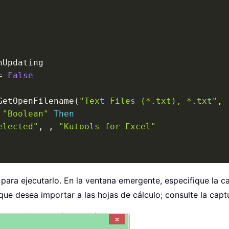
nUpdating

=
False
GetOpenFilename
(
"Text Files (*.txt), *.txt"
,
"Boolean"
Then
elected"
,
,
"Kutools for Excel"
n
(
xFilesToOpen
(
I
)
)
para ejecutarlo. En la ventana emergente, especifique la c
que desea importar a las hojas de cálculo; consulte la captu
eWorkbook

A:A"
)
.
TextToColumns 
_