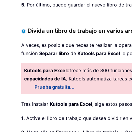
              Other
:
=
True
,
 Othe
5
. Por último, puede guardar el nuevo libro de t
End
With
Loop
ExitHandler
:
Divida un libro de trabajo en varios ar
    Application
.
ScreenUpdating 
Set
 xWb 
=
Nothing
Set
 xTempWb 
=
Nothing
A veces, es posible que necesite realizar la opera
Exit
Sub
función
Separar libro
de
Kutools para Excel
le pe
ErrHandler
:
    MsgBox Err
.
Description
,
,
"
Kutools para Excel
ofrece más de 300 funciones 
Resume
capacidades de IA
, Kutools automatiza tareas c
End
Sub
Prueba gratuita...
Tras instalar
Kutools para Excel
, siga estos pasos
1
. Active el libro de trabajo que desea dividir en 