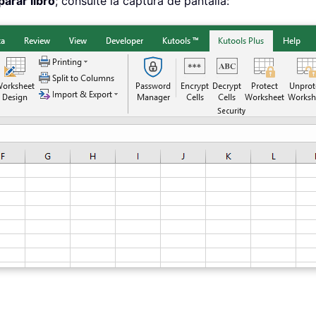
parar libro
; consulte la captura de pantalla: