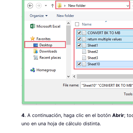
      Destination
:
=
Range
(
"A1"
)
,
      TextQualifier
:
=
xlDoubleQu
      ConsecutiveDelimiter
:
=
Fal
      Tab
:
=
False
,
 Semicolon
:
=
Fa
      Comma
:
=
False
,
 Space
:
=
Fals
      Other
:
=
True
,
 OtherChar
:
=
"
Do
While
 I 
<
 UBound
(
xFilesT
        I 
=
 I 
+
1
Set
 xTempWb 
=
 Workbooks
With
 xWb

            xTempWb
.
Sheets
(
1
)
.
M
.
Worksheets
(
I
)
.
Colu
              Destination
:
=
Rang
              TextQualifier
:
=
xl
              ConsecutiveDelimi
4
. A continuación, haga clic en el botón
Abrir
; t
              Tab
:
=
False
,
 Semic
uno en una hoja de cálculo distinta.
              Comma
:
=
False
,
 Spa