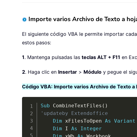
Importe varios Archivo de Texto a ho
El siguiente código VBA le permite importar cada 
estos pasos:
1
. Mantenga pulsadas las
teclas ALT + F11
en Exc
2
. Haga clic en
Insertar
>
Módulo
y pegue el sig
Código VBA: Importe varios Archivo de Texto a 
Sub
 CombineTextFiles
(
)
'updateby Extendoffice
Dim
 xFilesToOpen 
As
Variant
Dim
 I 
As
Integer
Dim
 xWb 
As
 Workbook
