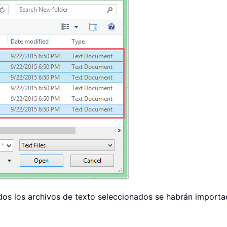
 DataType
:
=
xlDelimited
,
_
ote
,
_
se
,
_
lse
,
_
e
,
_
|"
oOpen
)
.
Open
(
xFilesToOpen
(
I
)
)
ove after
:
=
.
Sheets
(
.
Sheets
.
Count
)
mns
(
"A:A"
)
.
TextToColumns 
_
e
(
"A1"
)
,
 DataType
:
=
xlDelimited
,
_
DoubleQuote
,
_
ter
:
=
False
,
_
odos los archivos de texto seleccionados se habrán importa
olon
:
=
False
,
_
ce
:
=
False
,
_