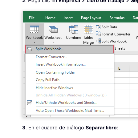
2
. Haga clic en
Empresa
>
Libro de trabajo
>
Se
3
. En el cuadro de diálogo
Separar libro
: