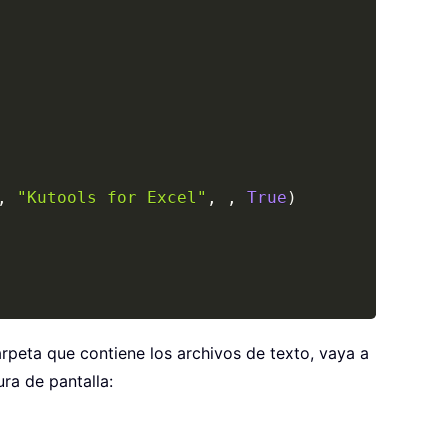
,
"Kutools for Excel"
,
,
True
)
arpeta que contiene los archivos de texto, vaya a
ra de pantalla: