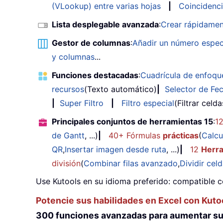
(VLookup) entre varias hojas
|
Coincidenci
Lista desplegable avanzada
:
Crear rápidamen
Gestor de columnas
:
Añadir un número espec
y columnas
...
Funciones destacadas
:
Cuadrícula de enfoqu
recursos
(Texto automático)
|
Selector de Fe
|
Super Filtro
|
Filtro especial
(Filtrar celd
Principales conjuntos de herramientas 15
:
1
de Gantt
, ...)
|
40+ Fórmulas
prácticas
(
Calcu
QR
,
Insertar imagen desde ruta
, ...)
|
12
Herr
división
(
Combinar filas avanzado
,
Dividir cel
Use Kutools en su idioma preferido: compatible c
Potencie sus habilidades en Excel con Kuto
300 funciones avanzadas para aumentar su 