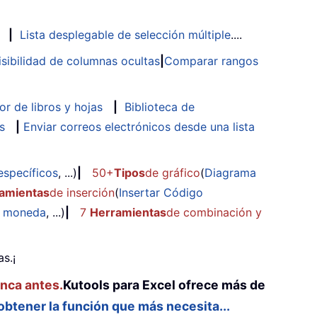
|
Lista desplegable de selección múltiple
....
isibilidad de columnas ocultas
|
Comparar rangos
or de libros y hojas
|
Biblioteca de
s
|
Enviar correos electrónicos desde una lista
específicos
, ...)
|
50+
Tipos
de gráfico
(
Diagrama
amientas
de inserción
(
Insertar Código
e moneda
, ...)
|
7
Herramientas
de combinación y
s.¡
unca antes.
Kutools para Excel ofrece más de
 obtener la función que más necesita...