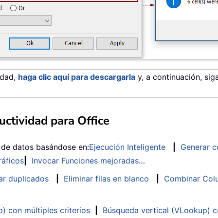
idad,
haga clic aquí para descargarla
y, a continuación, sig
ctividad para Office
s de datos basándose en:
Ejecución Inteligente
|
Generar c
ráficos
|
Invocar Funciones mejoradas
…
ar duplicados
|
Eliminar filas en blanco
|
Combinar Colu
 con múltiples criterios
|
Búsqueda vertical (VLookup) co