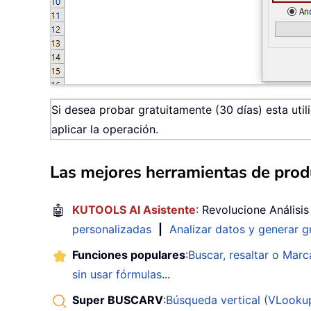
Si desea probar gratuitamente (30 días) esta util
aplicar la operación.
Las mejores herramientas de produ
🤖
KUTOOLS AI Asistente
: Revolucione Análisi
personalizadas
|
Analizar datos y generar g
Funciones populares
:
Buscar, resaltar o Marc
sin usar fórmulas
...
Super BUSCARV
:
Búsqueda vertical (VLookup)