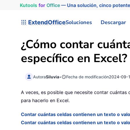
Kutools
for
Office
— Una solución, cinco potente
ExtendOffice
Soluciones
Descargar
¿Cómo contar cuánta
específico en Excel?
Autora
Siluvia
•
Fecha de modificación
2024-09-
A veces, es posible que necesite contar cuántas 
para hacerlo en Excel.
Contar cuántas celdas contienen un texto o val
Contar cuántas celdas contienen un texto o val