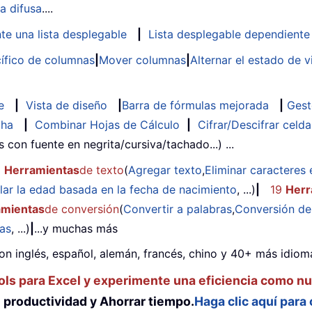
a difusa
....
te una lista desplegable
|
Lista desplegable dependiente
ífico de columnas
|
Mover columnas
|
Alternar el estado de v
e
|
Vista de diseño
|
Barra de fórmulas mejorada
|
Gest
cha
|
Combinar Hojas de Cálculo
|
Cifrar/Descifrar celda
as con fuente en negrita/cursiva/tachado...) ...
2
Herramientas
de texto
(
Agregar texto
,
Eliminar caracteres 
lar la edad basada en la fecha de nacimiento
, ...)
|
19
Herr
amientas
de conversión
(
Convertir a palabras
,
Conversión d
das
, ...)
|
...y muchas más
on inglés, español, alemán, francés, chino y 40+ más idioma
ols para Excel y experimente una eficiencia como n
productividad y Ahorrar tiempo.
Haga clic aquí para