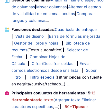
de columnas
|
Mover columnas
|
Alternar el estado
de visibilidad de columnas ocultas
|
Comparar
rangos y columnas
...
Funciones destacadas
:
Cuadrícula de enfoque
|
Vista de diseño
|
Barra de fórmulas mejorada
|
Gestor de libros y hojas
|
Biblioteca de
recursos
(Texto automático)
|
Selector de
Fecha
|
Combinar Hojas de
Cálculo
|
Cifrar/Descifrar celdas
|
Enviar
correos electrónicos desde una lista
|
Super
Filtro
|
Filtro especial
(Filtrar celdas con fuente
en negrita/cursiva/tachado...) ...
Principales conjuntos de herramientas 15
:
12
Herramientas
de texto
(
Agregar texto
,
Eliminar
caracteres específicos
, ...)
|
50+
Tipos
de