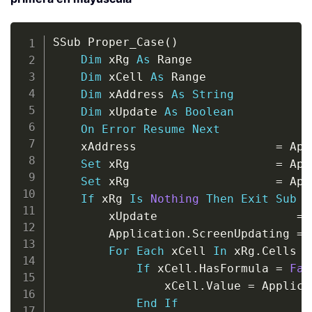
Copy
SSub Proper_Case
(
)
Dim
 xRg 
As
 Range

Dim
 xCell 
As
 Range

Dim
 xAddress 
As
String
Dim
 xUpdate 
As
Boolean
On
Error
Resume
Next
	xAddress                    
=
 App
Set
 xRg                     
=
 App
Set
 xRg                     
=
 App
If
 xRg 
Is
Nothing
Then
Exit
Sub
		xUpdate                    
=
 
		Application
.
ScreenUpdating 
=
For
Each
 xCell 
In
 xRg
.
Cells

If
 xCell
.
HasFormula 
=
Fal
				xCell
.
Value 
=
 Applica
End
If