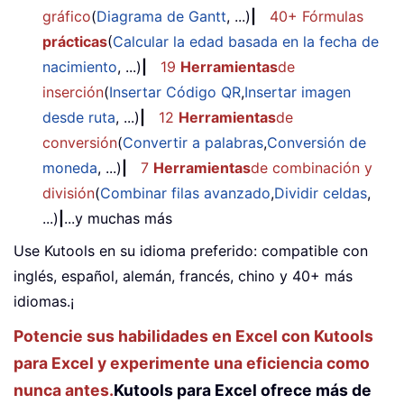
gráfico
(
Diagrama de Gantt
, ...)
|
40+ Fórmulas
prácticas
(
Calcular la edad basada en la fecha de
nacimiento
, ...)
|
19
Herramientas
de
inserción
(
Insertar Código QR
,
Insertar imagen
desde ruta
, ...)
|
12
Herramientas
de
conversión
(
Convertir a palabras
,
Conversión de
moneda
, ...)
|
7
Herramientas
de combinación y
división
(
Combinar filas avanzado
,
Dividir celdas
,
...)
|
...y muchas más
Use Kutools en su idioma preferido: compatible con
inglés, español, alemán, francés, chino y 40+ más
idiomas.¡
Potencie sus habilidades en Excel con Kutools
para Excel y experimente una eficiencia como
nunca antes.
Kutools para Excel ofrece más de