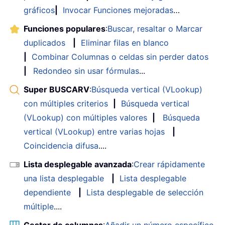
gráficos
|
Invocar Funciones mejoradas
…
Funciones populares
:
Buscar, resaltar o Marcar
duplicados
|
Eliminar filas en blanco
|
Combinar Columnas o celdas sin perder datos
|
Redondeo sin usar fórmulas
...
Super BUSCARV
:
Búsqueda vertical (VLookup)
con múltiples criterios
|
Búsqueda vertical
(VLookup) con múltiples valores
|
Búsqueda
vertical (VLookup) entre varias hojas
|
Coincidencia difusa
....
Lista desplegable avanzada
:
Crear rápidamente
una lista desplegable
|
Lista desplegable
dependiente
|
Lista desplegable de selección
múltiple
....
Gestor de columnas
:
Añadir un número específico