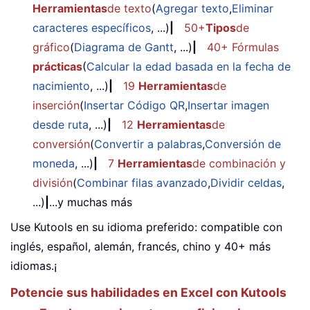
Herramientas
de texto
(
Agregar texto
,
Eliminar
caracteres específicos
, ...)
|
50+
Tipos
de
gráfico
(
Diagrama de Gantt
, ...)
|
40+ Fórmulas
prácticas
(
Calcular la edad basada en la fecha de
nacimiento
, ...)
|
19
Herramientas
de
inserción
(
Insertar Código QR
,
Insertar imagen
desde ruta
, ...)
|
12
Herramientas
de
conversión
(
Convertir a palabras
,
Conversión de
moneda
, ...)
|
7
Herramientas
de combinación y
división
(
Combinar filas avanzado
,
Dividir celdas
,
...)
|
...y muchas más
Use Kutools en su idioma preferido: compatible con
inglés, español, alemán, francés, chino y 40+ más
idiomas.¡
Potencie sus habilidades en Excel con Kutools