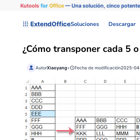
Kutools
for
Office
— Una solución, cinco potente
ExtendOffice
Soluciones
Descargar
¿Cómo transponer cada 5 o 
Autor
Xiaoyang
•
Fecha de modificación
2025-04