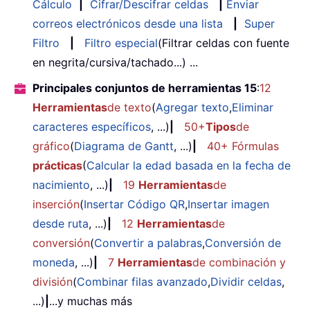
Cálculo
|
Cifrar/Descifrar celdas
|
Enviar
correos electrónicos desde una lista
|
Super
Filtro
|
Filtro especial
(Filtrar celdas con fuente
en negrita/cursiva/tachado...) ...
Principales conjuntos de herramientas 15
:
12
Herramientas
de texto
(
Agregar texto
,
Eliminar
caracteres específicos
, ...)
|
50+
Tipos
de
gráfico
(
Diagrama de Gantt
, ...)
|
40+ Fórmulas
prácticas
(
Calcular la edad basada en la fecha de
nacimiento
, ...)
|
19
Herramientas
de
inserción
(
Insertar Código QR
,
Insertar imagen
desde ruta
, ...)
|
12
Herramientas
de
conversión
(
Convertir a palabras
,
Conversión de
moneda
, ...)
|
7
Herramientas
de combinación y
división
(
Combinar filas avanzado
,
Dividir celdas
,
...)
|
...y muchas más