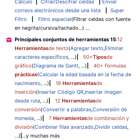
Cálculo
|
Cifrar/Descifrar celdas
|
Enviar
correos electrónicos desde una lista
|
Super
Filtro
|
Filtro especial
(Filtrar celdas con fuente
en negrita/cursiva/tachado...) ...
Principales conjuntos de herramientas 15
:
12
Herramientas
de texto
(
Agregar texto
,
Eliminar
caracteres específicos
, ...)
|
50+
Tipos
de
gráfico
(
Diagrama de Gantt
, ...)
|
40+ Fórmulas
prácticas
(
Calcular la edad basada en la fecha de
nacimiento
, ...)
|
19
Herramientas
de
inserción
(
Insertar Código QR
,
Insertar imagen
desde ruta
, ...)
|
12
Herramientas
de
conversión
(
Convertir a palabras
,
Conversión de
moneda
, ...)
|
7
Herramientas
de combinación y
división
(
Combinar filas avanzado
,
Dividir celdas
,
...)
|
...y muchas más