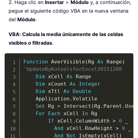
2. Haga clic en
Insertar
>
Módulo
y, a continuación,
pegue el siguiente código VBA en la nueva ventana
del
Módulo
.
VBA: Calcula la media únicamente de las celdas
visibles o filtradas.
Copy
Function
 AverVisible
(
Rg 
As
 Range
)
'UpdateByKutoolsforExcel20151208
Dim
 xCell 
As
 Range

Dim
 xCount 
As
Integer
Dim
 xTtl 
As
Double
    Application
.
Volatile

Set
 Rg 
=
 Intersect
(
Rg
.
Parent
.
Used
For
Each
 xCell 
In
 Rg

If
 xCell
.
ColumnWidth 
>
0
_
And
 xCell
.
RowHeight 
>
0
_
And
Not
 IsEmpty
(
xCell
)
_