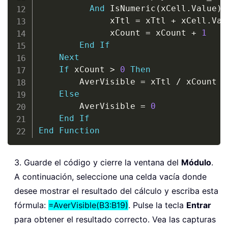
And
 IsNumeric
(
xCell
.
Value
)
              xTtl 
=
 xTtl 
+
 xCell
.
Val
              xCount 
=
 xCount 
+
1
End
If
Next
If
 xCount 
>
0
Then
        AverVisible 
=
 xTtl 
/
 xCount

Else
        AverVisible 
=
0
End
If
End
Function
3. Guarde el código y cierre la ventana del
Módulo
.
A continuación, seleccione una celda vacía donde
desee mostrar el resultado del cálculo y escriba esta
fórmula:
=AverVisible(B3:B19)
. Pulse la tecla
Entrar
para obtener el resultado correcto. Vea las capturas