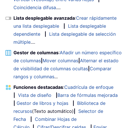
Coincidencia difusa
....
Lista desplegable avanzada
:
Crear rápidamente
una lista desplegable
|
Lista desplegable
dependiente
|
Lista desplegable de selección
múltiple
....
Gestor de columnas
:
Añadir un número específico
de columnas
|
Mover columnas
|
Alternar el estado
de visibilidad de columnas ocultas
|
Comparar
rangos y columnas
...
Funciones destacadas
:
Cuadrícula de enfoque
|
Vista de diseño
|
Barra de fórmulas mejorada
|
Gestor de libros y hojas
|
Biblioteca de
recursos
(Texto automático)
|
Selector de
Fecha
|
Combinar Hojas de
Cálculo
|
Cifrar/Descifrar celdas
|
Enviar