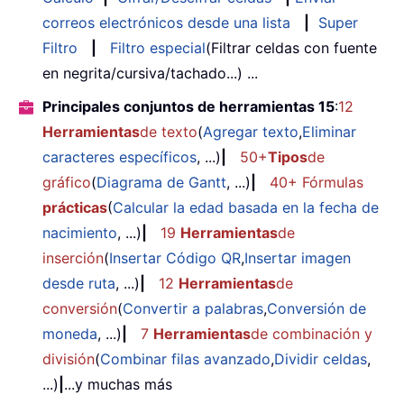
correos electrónicos desde una lista
|
Super
Filtro
|
Filtro especial
(Filtrar celdas con fuente
en negrita/cursiva/tachado...) ...
Principales conjuntos de herramientas 15
:
12
Herramientas
de texto
(
Agregar texto
,
Eliminar
caracteres específicos
, ...)
|
50+
Tipos
de
gráfico
(
Diagrama de Gantt
, ...)
|
40+ Fórmulas
prácticas
(
Calcular la edad basada en la fecha de
nacimiento
, ...)
|
19
Herramientas
de
inserción
(
Insertar Código QR
,
Insertar imagen
desde ruta
, ...)
|
12
Herramientas
de
conversión
(
Convertir a palabras
,
Conversión de
moneda
, ...)
|
7
Herramientas
de combinación y
división
(
Combinar filas avanzado
,
Dividir celdas
,
...)
|
...y muchas más