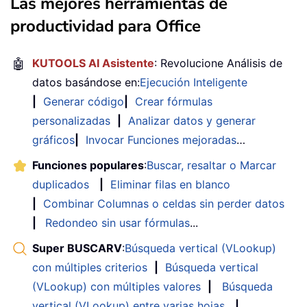
Las mejores herramientas de
productividad para Office
🤖
KUTOOLS AI Asistente
: Revolucione Análisis de
datos basándose en:
Ejecución Inteligente
|
Generar código
|
Crear fórmulas
personalizadas
|
Analizar datos y generar
gráficos
|
Invocar Funciones mejoradas
…
Funciones populares
:
Buscar, resaltar o Marcar
duplicados
|
Eliminar filas en blanco
|
Combinar Columnas o celdas sin perder datos
|
Redondeo sin usar fórmulas
...
Super BUSCARV
:
Búsqueda vertical (VLookup)
con múltiples criterios
|
Búsqueda vertical
(VLookup) con múltiples valores
|
Búsqueda
vertical (VLookup) entre varias hojas
|