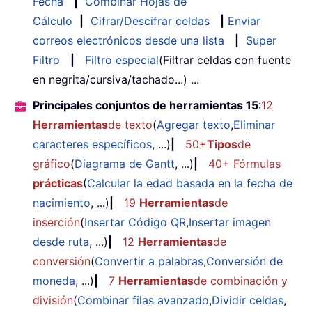
Fecha
|
Combinar Hojas de
Cálculo
|
Cifrar/Descifrar celdas
|
Enviar
correos electrónicos desde una lista
|
Super
Filtro
|
Filtro especial
(Filtrar celdas con fuente
en negrita/cursiva/tachado...) ...
Principales conjuntos de herramientas 15
:
12
Herramientas
de texto
(
Agregar texto
,
Eliminar
caracteres específicos
, ...)
|
50+
Tipos
de
gráfico
(
Diagrama de Gantt
, ...)
|
40+ Fórmulas
prácticas
(
Calcular la edad basada en la fecha de
nacimiento
, ...)
|
19
Herramientas
de
inserción
(
Insertar Código QR
,
Insertar imagen
desde ruta
, ...)
|
12
Herramientas
de
conversión
(
Convertir a palabras
,
Conversión de
moneda
, ...)
|
7
Herramientas
de combinación y
división
(
Combinar filas avanzado
,
Dividir celdas
,