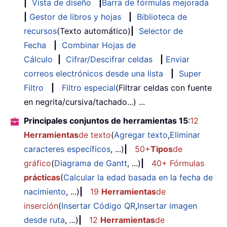
|
Vista de diseño
|
Barra de fórmulas mejorada
|
Gestor de libros y hojas
|
Biblioteca de
recursos
(Texto automático)
|
Selector de
Fecha
|
Combinar Hojas de
Cálculo
|
Cifrar/Descifrar celdas
|
Enviar
correos electrónicos desde una lista
|
Super
Filtro
|
Filtro especial
(Filtrar celdas con fuente
en negrita/cursiva/tachado...) ...
Principales conjuntos de herramientas 15
:
12
Herramientas
de texto
(
Agregar texto
,
Eliminar
caracteres específicos
, ...)
|
50+
Tipos
de
gráfico
(
Diagrama de Gantt
, ...)
|
40+ Fórmulas
prácticas
(
Calcular la edad basada en la fecha de
nacimiento
, ...)
|
19
Herramientas
de
inserción
(
Insertar Código QR
,
Insertar imagen
desde ruta
, ...)
|
12
Herramientas
de