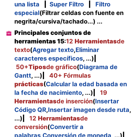
una lista
|
Super Filtro
|
Filtro
especial
(Filtrar celdas con fuente en
negrita/cursiva/tachado...) ...
Principales conjuntos de
herramientas 15
:
12
Herramientas
de
texto
(
Agregar texto
,
Eliminar
caracteres específicos
, ...)
|
50+
Tipos
de gráfico
(
Diagrama de
Gantt
, ...)
|
40+ Fórmulas
prácticas
(
Calcular la edad basada en
la fecha de nacimiento
, ...)
|
19
Herramientas
de inserción
(
Insertar
Código QR
,
Insertar imagen desde ruta
,
...)
|
12
Herramientas
de
conversión
(
Convertir a
palabras
,
Conversión de moneda
, ...)
|