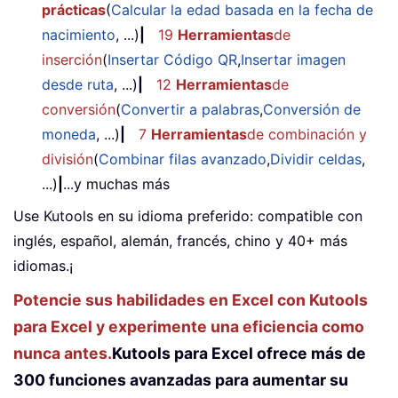
prácticas
(
Calcular la edad basada en la fecha de
nacimiento
, ...)
|
19
Herramientas
de
inserción
(
Insertar Código QR
,
Insertar imagen
desde ruta
, ...)
|
12
Herramientas
de
conversión
(
Convertir a palabras
,
Conversión de
moneda
, ...)
|
7
Herramientas
de combinación y
división
(
Combinar filas avanzado
,
Dividir celdas
,
...)
|
...y muchas más
Use Kutools en su idioma preferido: compatible con
inglés, español, alemán, francés, chino y 40+ más
idiomas.¡
Potencie sus habilidades en Excel con Kutools
para Excel y experimente una eficiencia como
nunca antes.
Kutools para Excel ofrece más de
300 funciones avanzadas para aumentar su