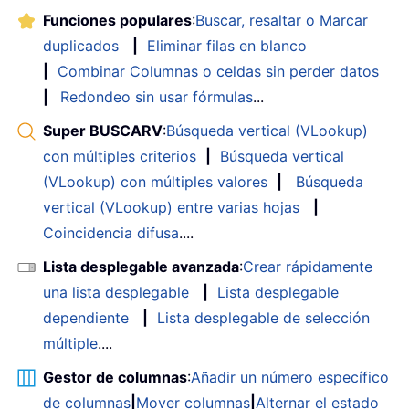
Funciones populares
:
Buscar, resaltar o Marcar
duplicados
|
Eliminar filas en blanco
|
Combinar Columnas o celdas sin perder datos
|
Redondeo sin usar fórmulas
...
Super BUSCARV
:
Búsqueda vertical (VLookup)
con múltiples criterios
|
Búsqueda vertical
(VLookup) con múltiples valores
|
Búsqueda
vertical (VLookup) entre varias hojas
|
Coincidencia difusa
....
Lista desplegable avanzada
:
Crear rápidamente
una lista desplegable
|
Lista desplegable
dependiente
|
Lista desplegable de selección
múltiple
....
Gestor de columnas
:
Añadir un número específico
de columnas
|
Mover columnas
|
Alternar el estado