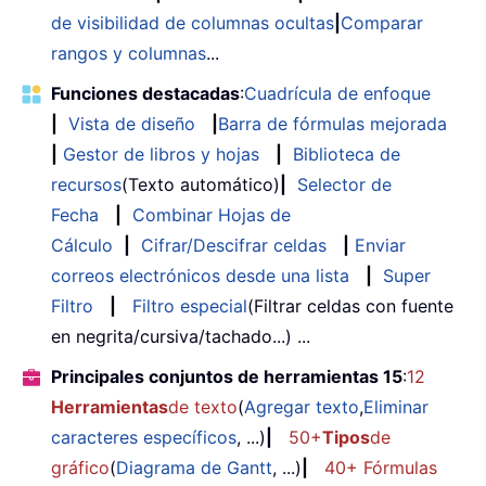
de visibilidad de columnas ocultas
|
Comparar
rangos y columnas
...
Funciones destacadas
:
Cuadrícula de enfoque
|
Vista de diseño
|
Barra de fórmulas mejorada
|
Gestor de libros y hojas
|
Biblioteca de
recursos
(Texto automático)
|
Selector de
Fecha
|
Combinar Hojas de
Cálculo
|
Cifrar/Descifrar celdas
|
Enviar
correos electrónicos desde una lista
|
Super
Filtro
|
Filtro especial
(Filtrar celdas con fuente
en negrita/cursiva/tachado...) ...
Principales conjuntos de herramientas 15
:
12
Herramientas
de texto
(
Agregar texto
,
Eliminar
caracteres específicos
, ...)
|
50+
Tipos
de
gráfico
(
Diagrama de Gantt
, ...)
|
40+ Fórmulas