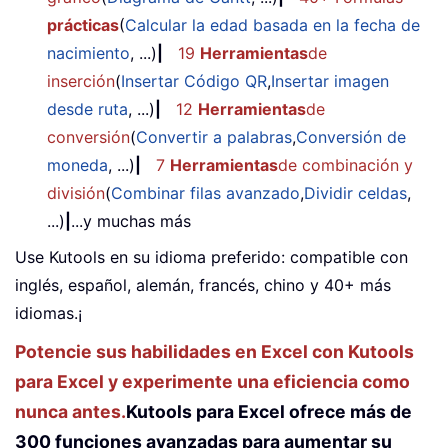
prácticas
(
Calcular la edad basada en la fecha de
nacimiento
, ...)
|
19
Herramientas
de
inserción
(
Insertar Código QR
,
Insertar imagen
desde ruta
, ...)
|
12
Herramientas
de
conversión
(
Convertir a palabras
,
Conversión de
moneda
, ...)
|
7
Herramientas
de combinación y
división
(
Combinar filas avanzado
,
Dividir celdas
,
...)
|
...y muchas más
Use Kutools en su idioma preferido: compatible con
inglés, español, alemán, francés, chino y 40+ más
idiomas.¡
Potencie sus habilidades en Excel con Kutools
para Excel y experimente una eficiencia como
nunca antes.
Kutools para Excel ofrece más de
300 funciones avanzadas para aumentar su