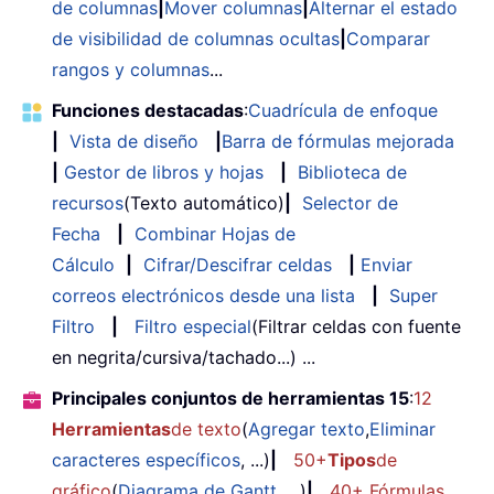
de columnas
|
Mover columnas
|
Alternar el estado
de visibilidad de columnas ocultas
|
Comparar
rangos y columnas
...
Funciones destacadas
:
Cuadrícula de enfoque
|
Vista de diseño
|
Barra de fórmulas mejorada
|
Gestor de libros y hojas
|
Biblioteca de
recursos
(Texto automático)
|
Selector de
Fecha
|
Combinar Hojas de
Cálculo
|
Cifrar/Descifrar celdas
|
Enviar
correos electrónicos desde una lista
|
Super
Filtro
|
Filtro especial
(Filtrar celdas con fuente
en negrita/cursiva/tachado...) ...
Principales conjuntos de herramientas 15
:
12
Herramientas
de texto
(
Agregar texto
,
Eliminar
caracteres específicos
, ...)
|
50+
Tipos
de
gráfico
(
Diagrama de Gantt
, ...)
|
40+ Fórmulas