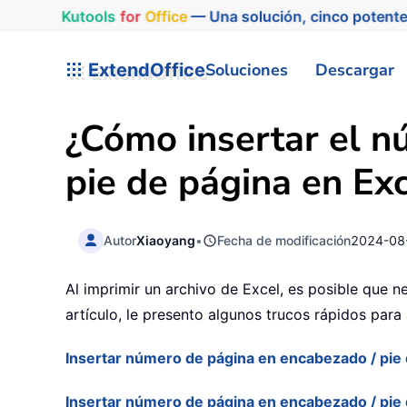
Kutools
for
Office
— Una solución, cinco potente
ExtendOffice
Soluciones
Descargar
¿Cómo insertar el n
pie de página en Exc
Autor
Xiaoyang
•
Fecha de modificación
2024-08
Al imprimir un archivo de Excel, es posible que 
artículo, le presento algunos trucos rápidos para
Insertar número de página en encabezado / pie 
Insertar número de página en encabezado / pie d