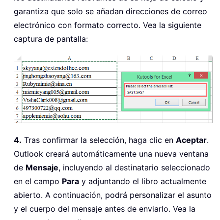
With
 xMailItem

garantiza que solo se añadan direcciones de correo
.
To
=
 xEmailAddr

electrónico con formato correcto. Vea la siguiente
.
CC 
=
""
.
Subject 
=
""
captura de pantalla:
.
Body 
=
""
.
Attachments
.
Add ActiveWorkbo
.
Display

End
With
Set
 xOutlook 
=
Nothing
Set
 xMailItem 
=
Nothing
End
Sub
4.
Tras confirmar la selección, haga clic en
Aceptar
.
Outlook creará automáticamente una nueva ventana
de
Mensaje
, incluyendo al destinatario seleccionado
en el campo
Para
y adjuntando el libro actualmente
abierto. A continuación, podrá personalizar el asunto
y el cuerpo del mensaje antes de enviarlo. Vea la