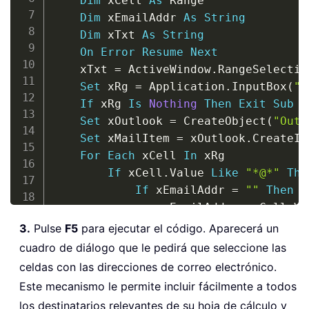
Dim
 xCell 
As
 Range

Dim
 xEmailAddr 
As
String
Dim
 xTxt 
As
String
On
Error
Resume
Next
    xTxt 
=
 ActiveWindow
.
RangeSelectio
Set
 xRg 
=
 Application
.
InputBox
(
"P
If
 xRg 
Is
Nothing
Then
Exit
Sub
Set
 xOutlook 
=
 CreateObject
(
"Outl
Set
 xMailItem 
=
 xOutlook
.
CreateIt
For
Each
 xCell 
In
 xRg

If
 xCell
.
Value 
Like
"*@*"
The
If
 xEmailAddr 
=
""
Then
                xEmailAddr 
=
 xCell
.
Va
Else
3.
Pulse
F5
para ejecutar el código. Aparecerá un
                xEmailAddr 
=
 xEmailAd
cuadro de diálogo que le pedirá que seleccione las
End
If
celdas con las direcciones de correo electrónico.
End
If
Este mecanismo le permite incluir fácilmente a todos
Next
los destinatarios relevantes de su hoja de cálculo y