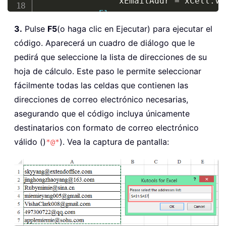
                xEmailAddr 
=
 xCell
.
Va
Else
                xEmailAddr 
=
 xEmailAd
3.
Pulse
F5
(o haga clic en Ejecutar) para ejecutar el
End
If
código. Aparecerá un cuadro de diálogo que le
End
If
pedirá que seleccione la lista de direcciones de su
Next
hoja de cálculo. Este paso le permite seleccionar
Set
 xMItem 
=
 xOTApp
.
CreateItem
(
0
)
fácilmente todas las celdas que contienen las
With
 xMItem

direcciones de correo electrónico necesarias,
.
To
=
 xEmailAddr

asegurando que el código incluya únicamente
.
Display

End
With
destinatarios con formato de correo electrónico
End
Sub
válido ()
). Vea la captura de pantalla:
*@*