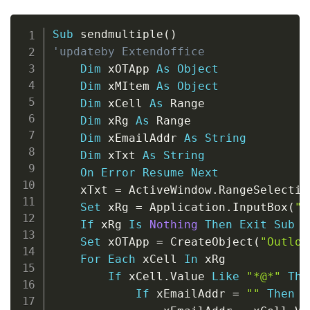
Copy
Sub
 sendmultiple
(
)
'updateby Extendoffice
Dim
 xOTApp 
As
Object
Dim
 xMItem 
As
Object
Dim
 xCell 
As
 Range

Dim
 xRg 
As
 Range

Dim
 xEmailAddr 
As
String
Dim
 xTxt 
As
String
On
Error
Resume
Next
    xTxt 
=
 ActiveWindow
.
RangeSelectio
Set
 xRg 
=
 Application
.
InputBox
(
"P
If
 xRg 
Is
Nothing
Then
Exit
Sub
Set
 xOTApp 
=
 CreateObject
(
"Outloo
For
Each
 xCell 
In
 xRg

If
 xCell
.
Value 
Like
"*@*"
The
If
 xEmailAddr 
=
""
Then