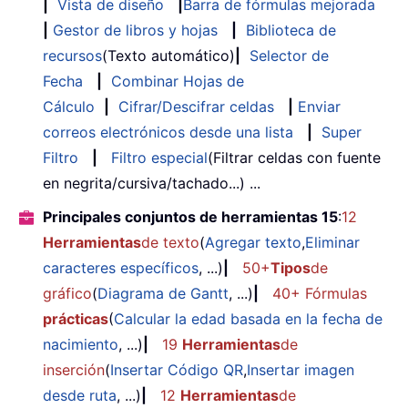
|
Vista de diseño
|
Barra de fórmulas mejorada
|
Gestor de libros y hojas
|
Biblioteca de
recursos
(Texto automático)
|
Selector de
Fecha
|
Combinar Hojas de
Cálculo
|
Cifrar/Descifrar celdas
|
Enviar
correos electrónicos desde una lista
|
Super
Filtro
|
Filtro especial
(Filtrar celdas con fuente
en negrita/cursiva/tachado...) ...
Principales conjuntos de herramientas 15
:
12
Herramientas
de texto
(
Agregar texto
,
Eliminar
caracteres específicos
, ...)
|
50+
Tipos
de
gráfico
(
Diagrama de Gantt
, ...)
|
40+ Fórmulas
prácticas
(
Calcular la edad basada en la fecha de
nacimiento
, ...)
|
19
Herramientas
de
inserción
(
Insertar Código QR
,
Insertar imagen
desde ruta
, ...)
|
12
Herramientas
de