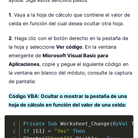
ayuda. Siga estos sencillos pasos:
1
. Vaya a la hoja de cálculo que contiene el valor de
celda en función del cual desea ocultar otra hoja.
2
. Haga clic con el botón derecho en la pestaña de
la hoja y seleccione
Ver código
. En la ventana
emergente de
Microsoft Visual Basic para
Aplicaciones
, copie y pegue el siguiente código en
la ventana en blanco del módulo; consulte la captura
de pantalla:
Código VBA: Ocultar o mostrar la pestaña de una
hoja de cálculo en función del valor de una celda:
Copy
Private
Sub
 Worksheet_Change
(
ByVal
 Ta
If
 [G1] 
=
"Yes"
Then