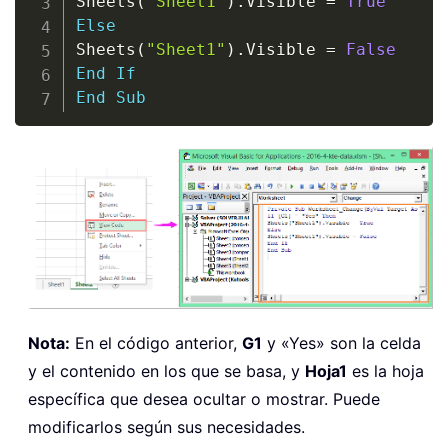
Sheets
(
"Sheet1"
)
.
Visible 
=
True
Else
Sheets
(
"Sheet1"
)
.
Visible 
=
False
End
If
End
Sub
Nota:
En el código anterior,
G1
y «Yes» son la celda
y el contenido en los que se basa, y
Hoja1
es la hoja
específica que desea ocultar o mostrar. Puede
modificarlos según sus necesidades.