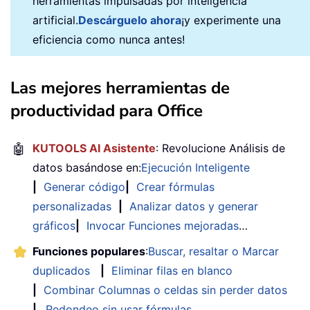
herramientas impulsadas por inteligencia
artificial.
Descárguelo ahora
¡y experimente una
eficiencia como nunca antes!
Las mejores herramientas de
productividad para Office
🤖
KUTOOLS AI Asistente
: Revolucione Análisis de
datos basándose en:
Ejecución Inteligente
|
Generar código
|
Crear fórmulas
personalizadas
|
Analizar datos y generar
gráficos
|
Invocar Funciones mejoradas
…
Funciones populares
:
Buscar, resaltar o Marcar
duplicados
|
Eliminar filas en blanco
|
Combinar Columnas o celdas sin perder datos
|
Redondeo sin usar fórmulas
...