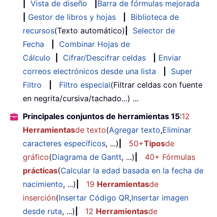
|
Vista de diseño
|
Barra de fórmulas mejorada
|
Gestor de libros y hojas
|
Biblioteca de
recursos
(Texto automático)
|
Selector de
Fecha
|
Combinar Hojas de
Cálculo
|
Cifrar/Descifrar celdas
|
Enviar
correos electrónicos desde una lista
|
Super
Filtro
|
Filtro especial
(Filtrar celdas con fuente
en negrita/cursiva/tachado...) ...
Principales conjuntos de herramientas 15
:
12
Herramientas
de texto
(
Agregar texto
,
Eliminar
caracteres específicos
, ...)
|
50+
Tipos
de
gráfico
(
Diagrama de Gantt
, ...)
|
40+ Fórmulas
prácticas
(
Calcular la edad basada en la fecha de
nacimiento
, ...)
|
19
Herramientas
de
inserción
(
Insertar Código QR
,
Insertar imagen
desde ruta
, ...)
|
12
Herramientas
de