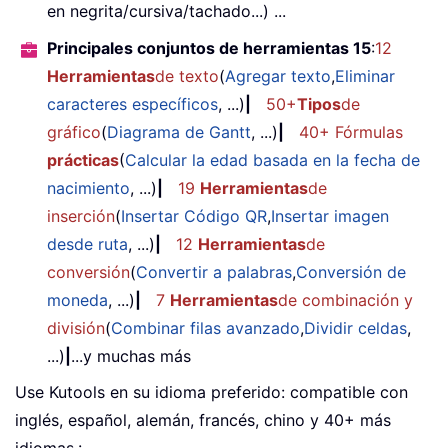
en negrita/cursiva/tachado...) ...
Principales conjuntos de herramientas 15
:
12
Herramientas
de texto
(
Agregar texto
,
Eliminar
caracteres específicos
, ...)
|
50+
Tipos
de
gráfico
(
Diagrama de Gantt
, ...)
|
40+ Fórmulas
prácticas
(
Calcular la edad basada en la fecha de
nacimiento
, ...)
|
19
Herramientas
de
inserción
(
Insertar Código QR
,
Insertar imagen
desde ruta
, ...)
|
12
Herramientas
de
conversión
(
Convertir a palabras
,
Conversión de
moneda
, ...)
|
7
Herramientas
de combinación y
división
(
Combinar filas avanzado
,
Dividir celdas
,
...)
|
...y muchas más
Use Kutools en su idioma preferido: compatible con
inglés, español, alemán, francés, chino y 40+ más