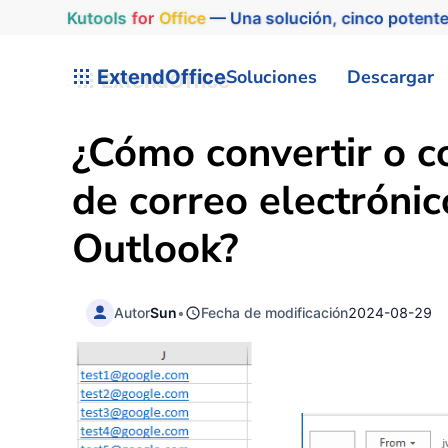
Kutools
for
Office
— Una solución, cinco potente
ExtendOffice
Soluciones
Descargar
¿Cómo convertir o c
de correo electrónic
Outlook?
Autor
Sun
•
Fecha de modificación
2024-08-29