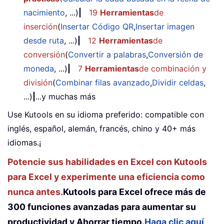
nacimiento
, ...)
|
19
Herramientas
de
inserción
(
Insertar Código QR
,
Insertar imagen
desde ruta
, ...)
|
12
Herramientas
de
conversión
(
Convertir a palabras
,
Conversión de
moneda
, ...)
|
7
Herramientas
de combinación y
división
(
Combinar filas avanzado
,
Dividir celdas
,
...)
|
...y muchas más
Use Kutools en su idioma preferido: compatible con
inglés, español, alemán, francés, chino y 40+ más
idiomas.¡
Potencie sus habilidades en Excel con Kutools
para Excel y experimente una eficiencia como
nunca antes.
Kutools para Excel ofrece más de
300 funciones avanzadas para aumentar su
productividad y Ahorrar tiempo.
Haga clic aquí