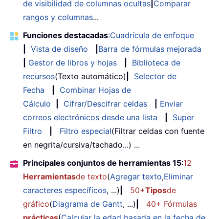
de visibilidad de columnas ocultas
|
Comparar
rangos y columnas
...
Funciones destacadas
:
Cuadrícula de enfoque
|
Vista de diseño
|
Barra de fórmulas mejorada
|
Gestor de libros y hojas
|
Biblioteca de
recursos
(Texto automático)
|
Selector de
Fecha
|
Combinar Hojas de
Cálculo
|
Cifrar/Descifrar celdas
|
Enviar
correos electrónicos desde una lista
|
Super
Filtro
|
Filtro especial
(Filtrar celdas con fuente
en negrita/cursiva/tachado...) ...
Principales conjuntos de herramientas 15
:
12
Herramientas
de texto
(
Agregar texto
,
Eliminar
caracteres específicos
, ...)
|
50+
Tipos
de
gráfico
(
Diagrama de Gantt
, ...)
|
40+ Fórmulas
prácticas
(
Calcular la edad basada en la fecha de