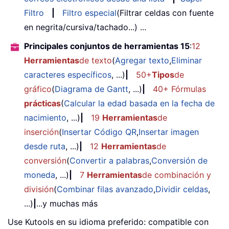
Filtro
|
Filtro especial
(Filtrar celdas con fuente
en negrita/cursiva/tachado...) ...
Principales conjuntos de herramientas 15
:
12
Herramientas
de texto
(
Agregar texto
,
Eliminar
caracteres específicos
, ...)
|
50+
Tipos
de
gráfico
(
Diagrama de Gantt
, ...)
|
40+ Fórmulas
prácticas
(
Calcular la edad basada en la fecha de
nacimiento
, ...)
|
19
Herramientas
de
inserción
(
Insertar Código QR
,
Insertar imagen
desde ruta
, ...)
|
12
Herramientas
de
conversión
(
Convertir a palabras
,
Conversión de
moneda
, ...)
|
7
Herramientas
de combinación y
división
(
Combinar filas avanzado
,
Dividir celdas
,
...)
|
...y muchas más
Use Kutools en su idioma preferido: compatible con