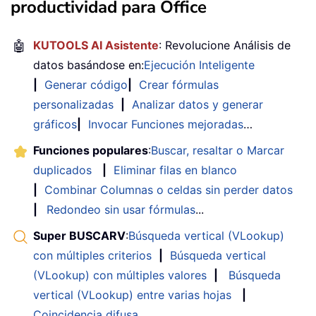
productividad para Office
🤖
KUTOOLS AI Asistente
: Revolucione Análisis de
datos basándose en:
Ejecución Inteligente
|
Generar código
|
Crear fórmulas
personalizadas
|
Analizar datos y generar
gráficos
|
Invocar Funciones mejoradas
…
Funciones populares
:
Buscar, resaltar o Marcar
duplicados
|
Eliminar filas en blanco
|
Combinar Columnas o celdas sin perder datos
|
Redondeo sin usar fórmulas
...
Super BUSCARV
:
Búsqueda vertical (VLookup)
con múltiples criterios
|
Búsqueda vertical
(VLookup) con múltiples valores
|
Búsqueda
vertical (VLookup) entre varias hojas
|
Coincidencia difusa
....