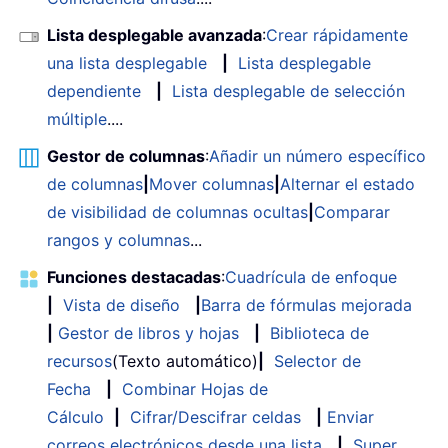
Lista desplegable avanzada
:
Crear rápidamente
una lista desplegable
|
Lista desplegable
dependiente
|
Lista desplegable de selección
múltiple
....
Gestor de columnas
:
Añadir un número específico
de columnas
|
Mover columnas
|
Alternar el estado
de visibilidad de columnas ocultas
|
Comparar
rangos y columnas
...
Funciones destacadas
:
Cuadrícula de enfoque
|
Vista de diseño
|
Barra de fórmulas mejorada
|
Gestor de libros y hojas
|
Biblioteca de
recursos
(Texto automático)
|
Selector de
Fecha
|
Combinar Hojas de
Cálculo
|
Cifrar/Descifrar celdas
|
Enviar
correos electrónicos desde una lista
|
Super