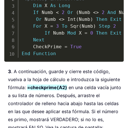
Dim
 X 
As
Long
If
 Numb 
<
2
Or
(
Numb 
<
>
2
And
 Num
Or
 Numb 
<
>
 Int
(
Numb
)
Then
Exit
F
For
 X 
=
3
To
 Sqr
(
Numb
)
Step
2
If
 Numb 
Mod
 X 
=
0
Then
Exit
F
Next
    CheckPrime 
=
True
End
Function
3
. A continuación, guarde y cierre este código,
vuelva a la hoja de cálculo e introduzca la siguiente
fórmula:
=checkprime(A2)
en una celda vacía junto
a su lista de números. Después, arrastre el
controlador de relleno hacia abajo hasta las celdas
en las que desee aplicar esta fórmula. Si el número
es primo, mostrará VERDADERO; si no lo es,
mostrará FALSO. Vea la captura de pantalla: