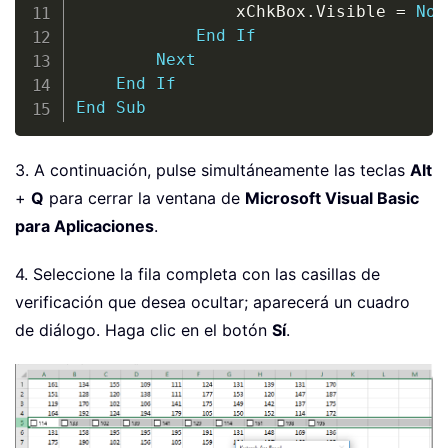
                xChkBox
.
Visible 
=
Not
End
If
Next
End
If
End
Sub
3. A continuación, pulse simultáneamente las teclas
Alt
+
Q
para cerrar la ventana de
Microsoft Visual Basic
para Aplicaciones
.
4. Seleccione la fila completa con las casillas de
verificación que desea ocultar; aparecerá un cuadro
de diálogo. Haga clic en el botón
Sí
.