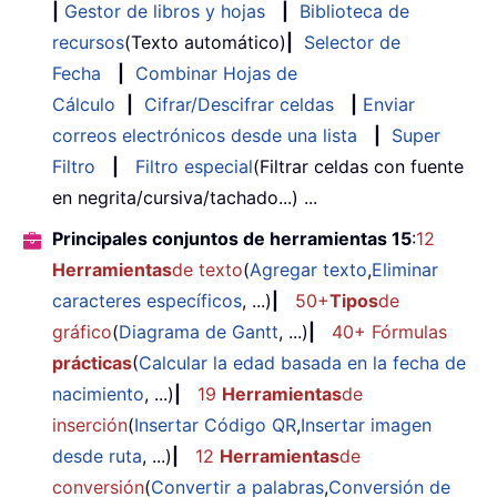
|
Gestor de libros y hojas
|
Biblioteca de
recursos
(Texto automático)
|
Selector de
Fecha
|
Combinar Hojas de
Cálculo
|
Cifrar/Descifrar celdas
|
Enviar
correos electrónicos desde una lista
|
Super
Filtro
|
Filtro especial
(Filtrar celdas con fuente
en negrita/cursiva/tachado...) ...
Principales conjuntos de herramientas 15
:
12
Herramientas
de texto
(
Agregar texto
,
Eliminar
caracteres específicos
, ...)
|
50+
Tipos
de
gráfico
(
Diagrama de Gantt
, ...)
|
40+ Fórmulas
prácticas
(
Calcular la edad basada en la fecha de
nacimiento
, ...)
|
19
Herramientas
de
inserción
(
Insertar Código QR
,
Insertar imagen
desde ruta
, ...)
|
12
Herramientas
de
conversión
(
Convertir a palabras
,
Conversión de