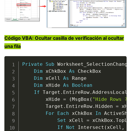
Código VBA: Ocultar casilla de verificación al ocultar
una fila
Copy
Private
Sub
 Worksheet_SelectionChange
Dim
 xChkBox 
As
 CheckBox

Dim
 xCell 
As
 Range

Dim
 xHide 
As
Boolean
If
 Target
.
EntireRow
.
AddressLocal 
        xHide 
=
(
MsgBox
(
"Hide Rows ??
        Target
.
EntireRow
.
Hidden 
=
 xHi
For
Each
 xChkBox 
In
 ActiveShe
Set
 xCell 
=
 xChkBox
.
TopLe
If
Not
 Intersect
(
xCell
,
 T