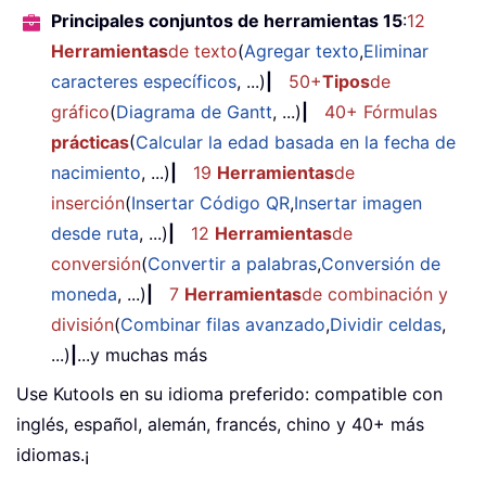
Principales conjuntos de herramientas 15
:
12
Herramientas
de texto
(
Agregar texto
,
Eliminar
caracteres específicos
, ...)
|
50+
Tipos
de
gráfico
(
Diagrama de Gantt
, ...)
|
40+ Fórmulas
prácticas
(
Calcular la edad basada en la fecha de
nacimiento
, ...)
|
19
Herramientas
de
inserción
(
Insertar Código QR
,
Insertar imagen
desde ruta
, ...)
|
12
Herramientas
de
conversión
(
Convertir a palabras
,
Conversión de
moneda
, ...)
|
7
Herramientas
de combinación y
división
(
Combinar filas avanzado
,
Dividir celdas
,
...)
|
...y muchas más
Use Kutools en su idioma preferido: compatible con
inglés, español, alemán, francés, chino y 40+ más
idiomas.¡