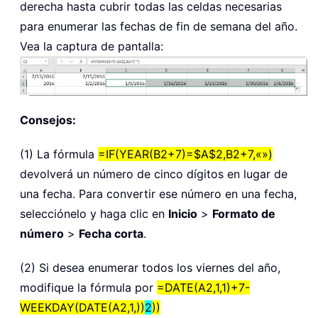
derecha hasta cubrir todas las celdas necesarias
para enumerar las fechas de fin de semana del año.
Vea la captura de pantalla:
Consejos:
(1) La fórmula
=IF(YEAR(B2+7)=$A$2,B2+7,«»)
devolverá un número de cinco dígitos en lugar de
una fecha. Para convertir ese número en una fecha,
selecciónelo y haga clic en
Inicio
>
Formato de
número
>
Fecha corta
.
(2) Si desea enumerar todos los viernes del año,
modifique la fórmula por
=DATE(A2,1,1)+7-
WEEKDAY(DATE(A2,1,))
2
))