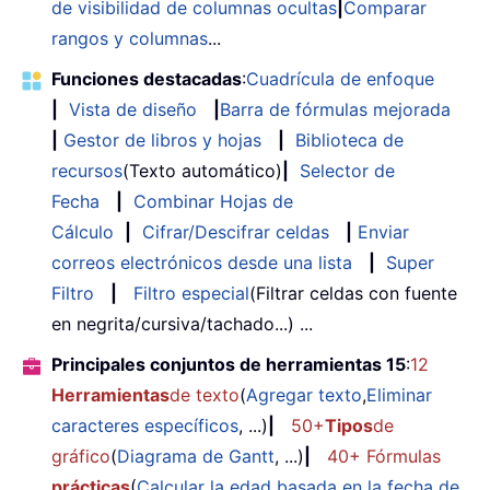
de visibilidad de columnas ocultas
|
Comparar
rangos y columnas
...
Funciones destacadas
:
Cuadrícula de enfoque
|
Vista de diseño
|
Barra de fórmulas mejorada
|
Gestor de libros y hojas
|
Biblioteca de
recursos
(Texto automático)
|
Selector de
Fecha
|
Combinar Hojas de
Cálculo
|
Cifrar/Descifrar celdas
|
Enviar
correos electrónicos desde una lista
|
Super
Filtro
|
Filtro especial
(Filtrar celdas con fuente
en negrita/cursiva/tachado...) ...
Principales conjuntos de herramientas 15
:
12
Herramientas
de texto
(
Agregar texto
,
Eliminar
caracteres específicos
, ...)
|
50+
Tipos
de
gráfico
(
Diagrama de Gantt
, ...)
|
40+ Fórmulas
prácticas
(
Calcular la edad basada en la fecha de