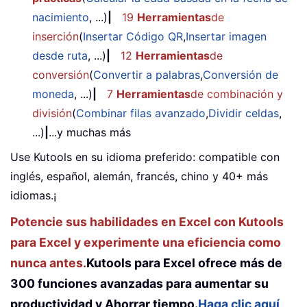
nacimiento
, ...)
|
19
Herramientas
de
inserción
(
Insertar Código QR
,
Insertar imagen
desde ruta
, ...)
|
12
Herramientas
de
conversión
(
Convertir a palabras
,
Conversión de
moneda
, ...)
|
7
Herramientas
de combinación y
división
(
Combinar filas avanzado
,
Dividir celdas
,
...)
|
...y muchas más
Use Kutools en su idioma preferido: compatible con
inglés, español, alemán, francés, chino y 40+ más
idiomas.¡
Potencie sus habilidades en Excel con Kutools
para Excel y experimente una eficiencia como
nunca antes.
Kutools para Excel ofrece más de
300 funciones avanzadas para aumentar su
productividad y Ahorrar tiempo.
Haga clic aquí