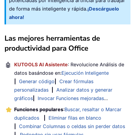
potenciadas por inteligencia artificial para trabajar
de forma más inteligente y rápida.
¡Descárguelo
ahora!
Las mejores herramientas de
productividad para Office
🤖
KUTOOLS AI Asistente
: Revolucione Análisis de
datos basándose en:
Ejecución Inteligente
|
Generar código
|
Crear fórmulas
personalizadas
|
Analizar datos y generar
gráficos
|
Invocar Funciones mejoradas
…
Funciones populares
:
Buscar, resaltar o Marcar
duplicados
|
Eliminar filas en blanco
|
Combinar Columnas o celdas sin perder datos
|
Redondeo sin usar fórmulas
...