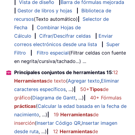
|
Vista de diseño
|
Barra de fórmulas mejorada
|
Gestor de libros y hojas
|
Biblioteca de
recursos
(Texto automático)
|
Selector de
Fecha
|
Combinar Hojas de
Cálculo
|
Cifrar/Descifrar celdas
|
Enviar
correos electrónicos desde una lista
|
Super
Filtro
|
Filtro especial
(Filtrar celdas con fuente
en negrita/cursiva/tachado...) ...
Principales conjuntos de herramientas 15
:
12
Herramientas
de texto
(
Agregar texto
,
Eliminar
caracteres específicos
, ...)
|
50+
Tipos
de
gráfico
(
Diagrama de Gantt
, ...)
|
40+ Fórmulas
prácticas
(
Calcular la edad basada en la fecha de
nacimiento
, ...)
|
19
Herramientas
de
inserción
(
Insertar Código QR
,
Insertar imagen
desde ruta
, ...)
|
12
Herramientas
de