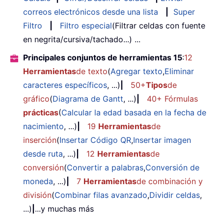
correos electrónicos desde una lista
|
Super
Filtro
|
Filtro especial
(Filtrar celdas con fuente
en negrita/cursiva/tachado...) ...
Principales conjuntos de herramientas 15
:
12
Herramientas
de texto
(
Agregar texto
,
Eliminar
caracteres específicos
, ...)
|
50+
Tipos
de
gráfico
(
Diagrama de Gantt
, ...)
|
40+ Fórmulas
prácticas
(
Calcular la edad basada en la fecha de
nacimiento
, ...)
|
19
Herramientas
de
inserción
(
Insertar Código QR
,
Insertar imagen
desde ruta
, ...)
|
12
Herramientas
de
conversión
(
Convertir a palabras
,
Conversión de
moneda
, ...)
|
7
Herramientas
de combinación y
división
(
Combinar filas avanzado
,
Dividir celdas
,
...)
|
...y muchas más