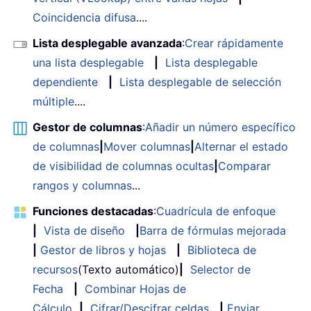
Coincidencia difusa
....
Lista desplegable avanzada
:
Crear rápidamente
una lista desplegable
|
Lista desplegable
dependiente
|
Lista desplegable de selección
múltiple
....
Gestor de columnas
:
Añadir un número específico
de columnas
|
Mover columnas
|
Alternar el estado
de visibilidad de columnas ocultas
|
Comparar
rangos y columnas
...
Funciones destacadas
:
Cuadrícula de enfoque
|
Vista de diseño
|
Barra de fórmulas mejorada
|
Gestor de libros y hojas
|
Biblioteca de
recursos
(Texto automático)
|
Selector de
Fecha
|
Combinar Hojas de
Cálculo
|
Cifrar/Descifrar celdas
|
Enviar