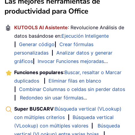
Las mejores herramientas de
productividad para Office
🤖
KUTOOLS AI Asistente
: Revolucione Análisis de
datos basándose en:
Ejecución Inteligente
|
Generar código
|
Crear fórmulas
personalizadas
|
Analizar datos y generar
gráficos
|
Invocar Funciones mejoradas
…
Funciones populares
:
Buscar, resaltar o Marcar
duplicados
|
Eliminar filas en blanco
|
Combinar Columnas o celdas sin perder datos
|
Redondeo sin usar fórmulas
...
Super BUSCARV
:
Búsqueda vertical (VLookup)
con múltiples criterios
|
Búsqueda vertical
(VLookup) con múltiples valores
|
Búsqueda
vertical (VLookup) entre varias hojas
|