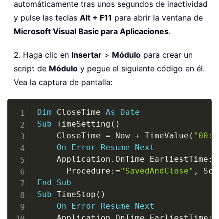
automáticamente tras unos segundos de inactividad
y pulse las teclas
Alt + F11
para abrir la ventana de
Microsoft Visual Basic para Aplicaciones
.
2. Haga clic en
Insertar
>
Módulo
para crear un
script de
Módulo
y pegue el siguiente código en él.
Vea la captura de pantalla:
Copy
Dim
 CloseTime 
As
Date
Sub
 TimeSetting
(
)
    CloseTime 
=
 Now 
+
 TimeValue
(
"00:0
On
Error
Resume
Next
    Application
.
OnTime EarliestTime
:
=
      Procedure
:
=
"SavedAndClose"
,
 Sch
End
Sub
Sub
 TimeStop
(
)
On
Error
Resume
Next
    Application
.
OnTime EarliestTime
:
=