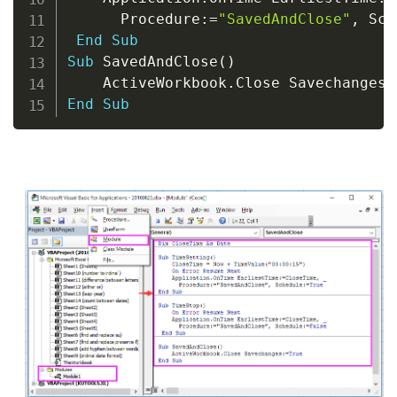
      Procedure
:
=
"SavedAndClose"
,
 Sch
End
Sub
Sub
 SavedAndClose
(
)
    ActiveWorkbook
.
Close Savechanges
:
End
Sub