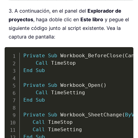
3. A continuación, en el panel del
Explorador de
proyectos
, haga doble clic en
Este libro
y pegue el
siguiente código junto al script existente. Vea la
captura de pantalla:
Copy
Private
Sub
 Workbook_BeforeClose
(
Canc
Call
End
Sub
Private
Sub
 Workbook_Open
(
)
Call
End
Sub
Private
Sub
 Workbook_SheetChange
(
ByVa
Call
 TimeStop

Call
End
Sub