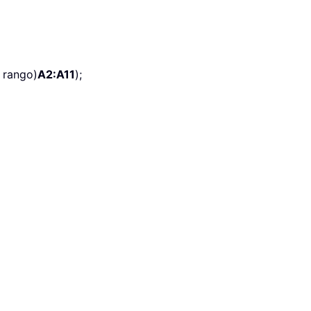
l rango)
A2:A11
);