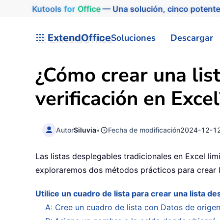
Kutools
for
Office
— Una solución, cinco potente
ExtendOffice
Soluciones
Descargar
¿Cómo crear una list
verificación en Excel
Autor
Siluvia
•
Fecha de modificación
2024-12-1
Las listas desplegables tradicionales en Excel lim
exploraremos dos métodos prácticos para crear lis
Utilice un cuadro de lista para crear una lista de
A: Cree un cuadro de lista con Datos de orige