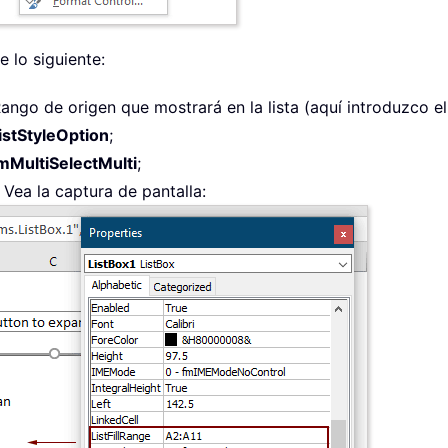
e lo siguiente:
Rango de origen que mostrará en la lista (aquí introduzco e
istStyleOption
;
fmMultiSelectMulti
;
. Vea la captura de pantalla: