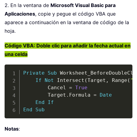
2. En la ventana de
Microsoft Visual Basic para
Aplicaciones
, copie y pegue el código VBA que
aparece a continuación en la ventana de código de la
hoja.
Código VBA: Doble clic para añadir la fecha actual en
una celda
Copy
Private
Sub
 Worksheet_BeforeDoubleCli
If
Not
 Intersect
(
Target
,
 Range
(
"A
        Cancel 
=
True
        Target
.
Formula 
=
Date
End
If
End
Sub
Notas
: