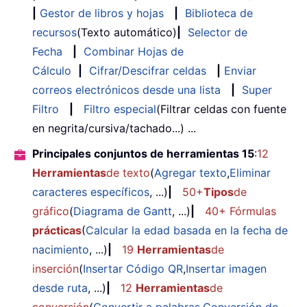
|
Gestor de libros y hojas
|
Biblioteca de
recursos
(Texto automático)
|
Selector de
Fecha
|
Combinar Hojas de
Cálculo
|
Cifrar/Descifrar celdas
|
Enviar
correos electrónicos desde una lista
|
Super
Filtro
|
Filtro especial
(Filtrar celdas con fuente
en negrita/cursiva/tachado...) ...
Principales conjuntos de herramientas 15
:
12
Herramientas
de texto
(
Agregar texto
,
Eliminar
caracteres específicos
, ...)
|
50+
Tipos
de
gráfico
(
Diagrama de Gantt
, ...)
|
40+ Fórmulas
prácticas
(
Calcular la edad basada en la fecha de
nacimiento
, ...)
|
19
Herramientas
de
inserción
(
Insertar Código QR
,
Insertar imagen
desde ruta
, ...)
|
12
Herramientas
de