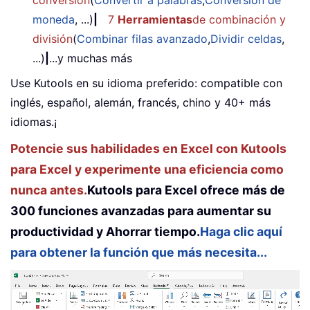
conversión
(
Convertir a palabras
,
Conversión de
moneda
, ...)
|
7
Herramientas
de combinación y
división
(
Combinar filas avanzado
,
Dividir celdas
,
...)
|
...y muchas más
Use Kutools en su idioma preferido: compatible con
inglés, español, alemán, francés, chino y 40+ más
idiomas.¡
Potencie sus habilidades en Excel con Kutools
para Excel y experimente una eficiencia como
nunca antes.
Kutools para Excel ofrece más de
300 funciones avanzadas para aumentar su
productividad y Ahorrar tiempo.
Haga clic aquí
para obtener la función que más necesita...