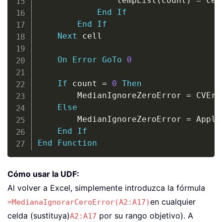
                tempList
(
count
)
=
 cel
End
If
End
If
Next
 cell

On
Error
GoTo
0
If
 count 
=
0
Then
        MedianIgnoreZeroError 
=
 CVErr
Else
        MedianIgnoreZeroError 
=
 Appli
End
If
End
Function
Cómo usar la UDF:
Al volver a Excel, simplemente introduzca la fórmula
en cualquier
=MedianaIgnorarCeroError(A2:A17)
celda (sustituya)
por su rango objetivo). A
A2:A17