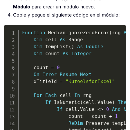
Módulo
para crear un módulo nuevo.
Copie y pegue el siguiente código en el módulo:
Copy
Function
 MedianIgnoreZeroError
(
rng 
As
Dim
 cell 
As
 Range

Dim
 tempList
(
)
As
Double
Dim
 count 
As
Integer
    count 
=
0
On
Error
Resume
Next
    xTitleId 
=
"KutoolsforExcel"
For
Each
 cell 
In
 rng

If
 IsNumeric
(
cell
.
Value
)
Then
If
 cell
.
Value 
<
>
0
And
No
                count 
=
 count 
+
1
ReDim
 Preserve tempLi