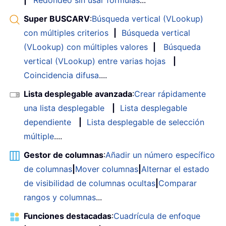
|
Redondeo sin usar fórmulas
...
Super BUSCARV
:
Búsqueda vertical (VLookup)
con múltiples criterios
|
Búsqueda vertical
(VLookup) con múltiples valores
|
Búsqueda
vertical (VLookup) entre varias hojas
|
Coincidencia difusa
....
Lista desplegable avanzada
:
Crear rápidamente
una lista desplegable
|
Lista desplegable
dependiente
|
Lista desplegable de selección
múltiple
....
Gestor de columnas
:
Añadir un número específico
de columnas
|
Mover columnas
|
Alternar el estado
de visibilidad de columnas ocultas
|
Comparar
rangos y columnas
...
Funciones destacadas
:
Cuadrícula de enfoque