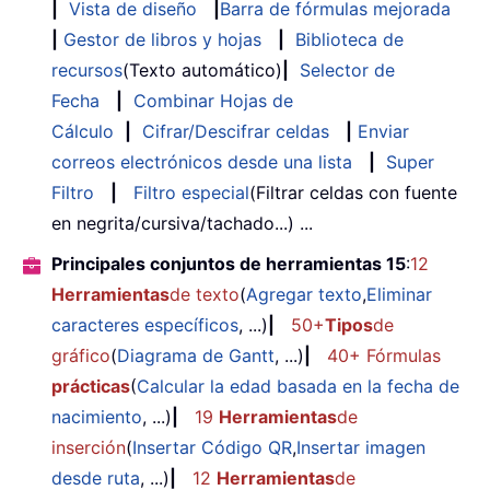
|
Vista de diseño
|
Barra de fórmulas mejorada
|
Gestor de libros y hojas
|
Biblioteca de
recursos
(Texto automático)
|
Selector de
Fecha
|
Combinar Hojas de
Cálculo
|
Cifrar/Descifrar celdas
|
Enviar
correos electrónicos desde una lista
|
Super
Filtro
|
Filtro especial
(Filtrar celdas con fuente
en negrita/cursiva/tachado...) ...
Principales conjuntos de herramientas 15
:
12
Herramientas
de texto
(
Agregar texto
,
Eliminar
caracteres específicos
, ...)
|
50+
Tipos
de
gráfico
(
Diagrama de Gantt
, ...)
|
40+ Fórmulas
prácticas
(
Calcular la edad basada en la fecha de
nacimiento
, ...)
|
19
Herramientas
de
inserción
(
Insertar Código QR
,
Insertar imagen
desde ruta
, ...)
|
12
Herramientas
de