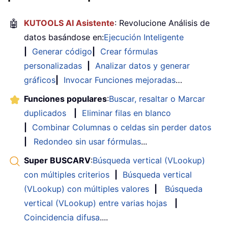
🤖
KUTOOLS AI Asistente
: Revolucione Análisis de
datos basándose en:
Ejecución Inteligente
|
Generar código
|
Crear fórmulas
personalizadas
|
Analizar datos y generar
gráficos
|
Invocar Funciones mejoradas
…
Funciones populares
:
Buscar, resaltar o Marcar
duplicados
|
Eliminar filas en blanco
|
Combinar Columnas o celdas sin perder datos
|
Redondeo sin usar fórmulas
...
Super BUSCARV
:
Búsqueda vertical (VLookup)
con múltiples criterios
|
Búsqueda vertical
(VLookup) con múltiples valores
|
Búsqueda
vertical (VLookup) entre varias hojas
|
Coincidencia difusa
....