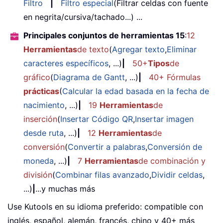
Filtro
|
Filtro especial
(Filtrar celdas con fuente
en negrita/cursiva/tachado...) ...
Principales conjuntos de herramientas 15
:
12
Herramientas
de texto
(
Agregar texto
,
Eliminar
caracteres específicos
, ...)
|
50+
Tipos
de
gráfico
(
Diagrama de Gantt
, ...)
|
40+ Fórmulas
prácticas
(
Calcular la edad basada en la fecha de
nacimiento
, ...)
|
19
Herramientas
de
inserción
(
Insertar Código QR
,
Insertar imagen
desde ruta
, ...)
|
12
Herramientas
de
conversión
(
Convertir a palabras
,
Conversión de
moneda
, ...)
|
7
Herramientas
de combinación y
división
(
Combinar filas avanzado
,
Dividir celdas
,
...)
|
...y muchas más
Use Kutools en su idioma preferido: compatible con
inglés, español, alemán, francés, chino y 40+ más