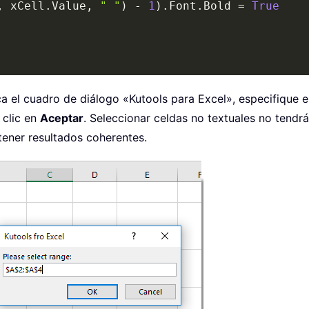
,
 xCell
.
Value
,
" "
)
-
1
)
.
Font
.
Bold 
=
True
a el cuadro de diálogo «Kutools para Excel», especifique e
 clic en
Aceptar
. Seleccionar celdas no textuales no tendr
tener resultados coherentes.