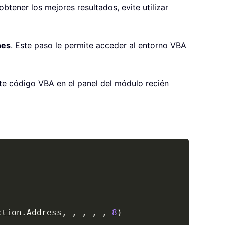
tener los mejores resultados, evite utilizar
nes
. Este paso le permite acceder al entorno VBA
nte código VBA en el panel del módulo recién
Copy
ction
.
Address
,
,
,
,
,
8
)