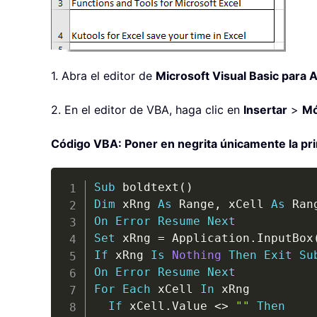
1. Abra el editor de
Microsoft Visual Basic para 
2. En el editor de VBA, haga clic en
Insertar
>
Mó
Código VBA: Poner en negrita únicamente la pr
Sub
 boldtext
(
)
Dim
 xRng 
As
 Range
,
 xCell 
As
On
Error
Resume
Next
Set
 xRng 
=
 Application
.
InputBox
If
 xRng 
Is
Nothing
Then
Exit
Su
On
Error
Resume
Next
For
Each
 xCell 
In
 xRng

If
 xCell
.
Value 
<
>
""
Then