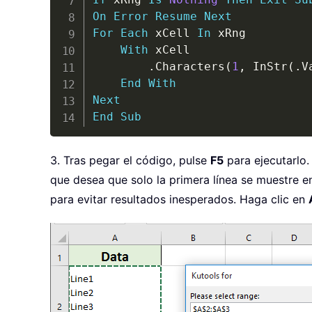
On
Error
Resume
Next
For
Each
 xCell 
In
 xRng

With
 xCell

.
Characters
(
1
,
 InStr
(
.
V
End
With
Next
End
Sub
3. Tras pegar el código, pulse
F5
para ejecutarlo.
que desea que solo la primera línea se muestre e
para evitar resultados inesperados. Haga clic en