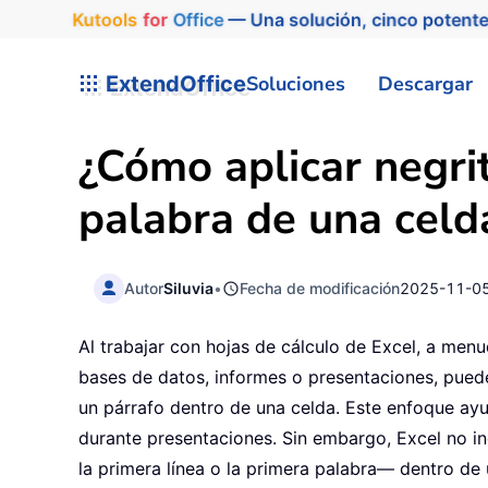
Kutools
for
Office
— Una solución, cinco potente
ExtendOffice
Soluciones
Descargar
¿Cómo aplicar negrit
palabra de una celd
Autor
Siluvia
•
Fecha de modificación
2025-11-0
Al trabajar con hojas de cálculo de Excel, a menud
bases de datos, informes o presentaciones, puede 
un párrafo dentro de una celda. Este enfoque ayud
durante presentaciones. Sin embargo, Excel no i
la primera línea o la primera palabra— dentro de