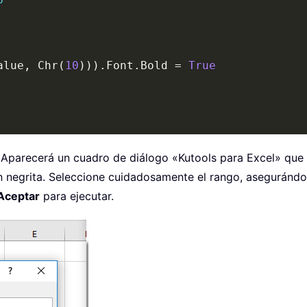
alue
,
 Chr
(
10
)
)
)
.
Font
.
Bold 
=
True
 Aparecerá un cuadro de diálogo «Kutools para Excel» que l
n negrita. Seleccione cuidadosamente el rango, asegurándos
Aceptar
para ejecutar.