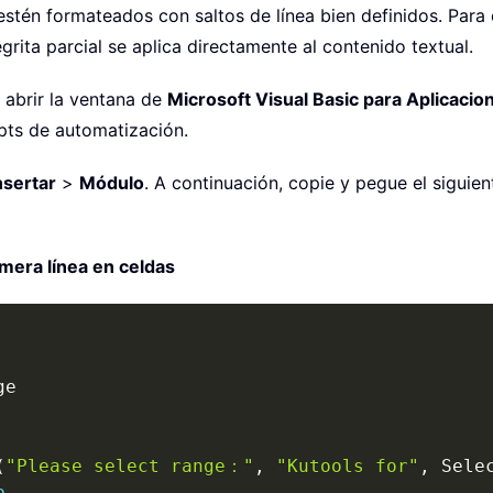
tén formateados con saltos de línea bien definidos. Para ob
grita parcial se aplica directamente al contenido textual.
 abrir la ventana de
Microsoft Visual Basic para Aplicacio
ipts de automatización.
nsertar
>
Módulo
. A continuación, copie y pegue el siguie
mera línea en celdas
(
"Please select range："
,
"Kutools for"
,
 Sele
b