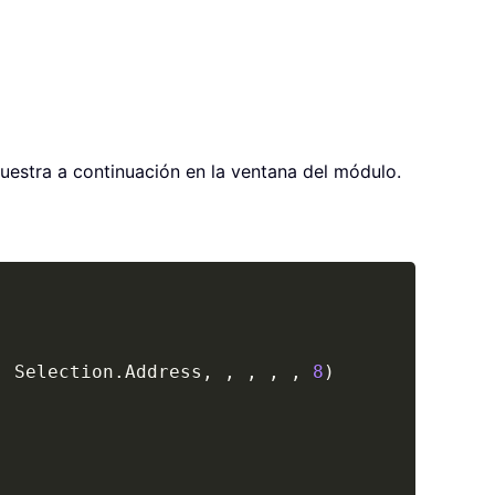
uestra a continuación en la ventana del módulo.
Copy
,
 Selection
.
Address
,
,
,
,
,
8
)