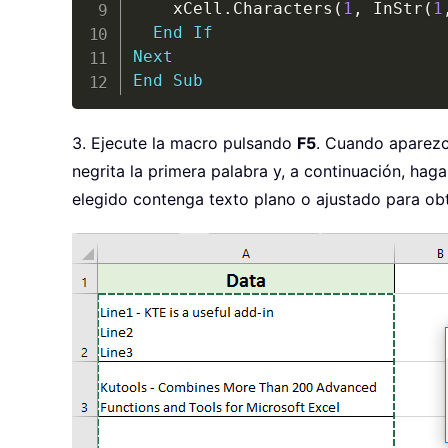
    xCell
.
Characters
(
1
,
 InStr
(
1
End
If
Next
End
Sub
3. Ejecute la macro pulsando
F5
. Cuando aparezc
negrita la primera palabra y, a continuación, haga
elegido contenga texto plano o ajustado para ob