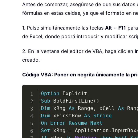
Antes de comenzar, asegúrese de que sus datos es
fórmulas en estas celdas, ya que el formato en ne
1. Pulse simultáneamente las teclas
Alt
+
F11
para
de Excel, donde podrá introducir y modificar scr
2. En la ventana del editor de VBA, haga clic en
I
creado.
Código VBA: Poner en negrita únicamente la pri
Option
Sub
 BoldFirstLine
(
)
Dim
 xRng 
As
 Range
,
 xCell 
As
Dim
 xFirstRow 
As
String
On
Error
Resume
Next
Set
 xRng 
=
 Application
.
InputBox
If
 xRng 
Is
Nothing
Then
Exit
Su