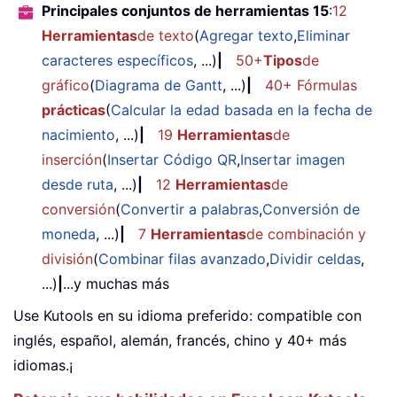
Principales conjuntos de herramientas 15
:
12
Herramientas
de texto
(
Agregar texto
,
Eliminar
caracteres específicos
, ...)
|
50+
Tipos
de
gráfico
(
Diagrama de Gantt
, ...)
|
40+ Fórmulas
prácticas
(
Calcular la edad basada en la fecha de
nacimiento
, ...)
|
19
Herramientas
de
inserción
(
Insertar Código QR
,
Insertar imagen
desde ruta
, ...)
|
12
Herramientas
de
conversión
(
Convertir a palabras
,
Conversión de
moneda
, ...)
|
7
Herramientas
de combinación y
división
(
Combinar filas avanzado
,
Dividir celdas
,
...)
|
...y muchas más
Use Kutools en su idioma preferido: compatible con
inglés, español, alemán, francés, chino y 40+ más
idiomas.¡