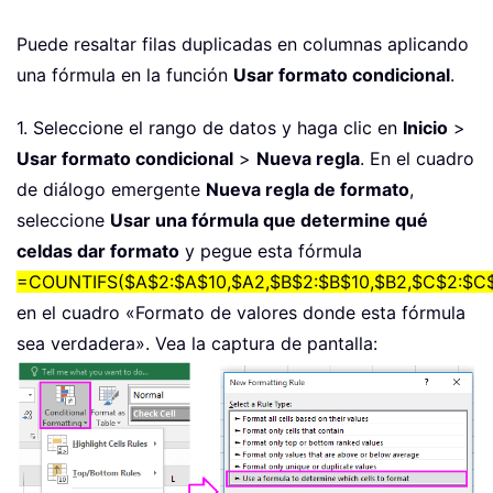
Puede resaltar filas duplicadas en columnas aplicando
una fórmula en la función
Usar formato condicional
.
1. Seleccione el rango de datos y haga clic en
Inicio
>
Usar formato condicional
>
Nueva regla
. En el cuadro
de diálogo emergente
Nueva regla de formato
,
seleccione
Usar una fórmula que determine qué
celdas dar formato
y pegue esta fórmula
=COUNTIFS($A$2:$A$10,$A2,$B$2:$B$10,$B2,$C$2:$C$
en el cuadro «Formato de valores donde esta fórmula
sea verdadera». Vea la captura de pantalla: