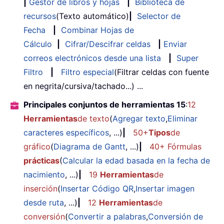
|
Gestor de libros y hojas
|
Biblioteca de
recursos
(Texto automático)
|
Selector de
Fecha
|
Combinar Hojas de
Cálculo
|
Cifrar/Descifrar celdas
|
Enviar
correos electrónicos desde una lista
|
Super
Filtro
|
Filtro especial
(Filtrar celdas con fuente
en negrita/cursiva/tachado...) ...
Principales conjuntos de herramientas 15
:
12
Herramientas
de texto
(
Agregar texto
,
Eliminar
caracteres específicos
, ...)
|
50+
Tipos
de
gráfico
(
Diagrama de Gantt
, ...)
|
40+ Fórmulas
prácticas
(
Calcular la edad basada en la fecha de
nacimiento
, ...)
|
19
Herramientas
de
inserción
(
Insertar Código QR
,
Insertar imagen
desde ruta
, ...)
|
12
Herramientas
de
conversión
(
Convertir a palabras
,
Conversión de