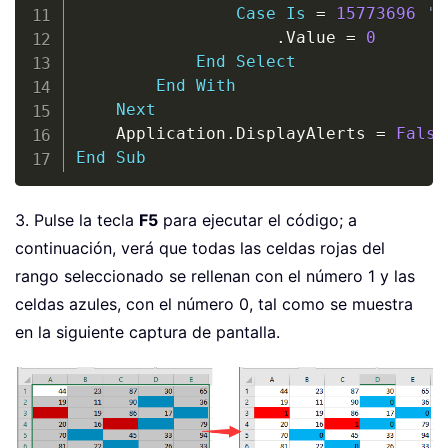
Case
Is
=
15773696
'B
.
Value 
=
0
End
Select
End
With
Next
    Application
.
DisplayAlerts 
=
False
End
Sub
3. Pulse la tecla
F5
para ejecutar el código; a
continuación, verá que todas las celdas rojas del
rango seleccionado se rellenan con el número 1 y las
celdas azules, con el número 0, tal como se muestra
en la siguiente captura de pantalla.