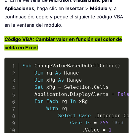
2. En la ventana de
Microsoft Visual Basic para
Aplicaciones
, haga clic en
Insertar
>
Módulo
y, a
continuación, copie y pegue el siguiente código VBA
en la ventana del módulo.
Código VBA: Cambiar valor en función del color de
celda en Excel
Copy
Sub
 ChangeValueBasedOnCellColor
(
)
Dim
 rg 
As
 Range

Dim
 xRg 
As
 Range

Set
 xRg 
=
 Selection
.
Cells

    Application
.
DisplayAlerts 
=
False
For
Each
 rg 
In
 xRg

With
 rg

Select
Case
.
Interior
.
Col
Case
Is
=
255
'Red
.
Value 
=
1