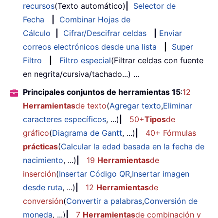
recursos
(Texto automático)
|
Selector de
Fecha
|
Combinar Hojas de
Cálculo
|
Cifrar/Descifrar celdas
|
Enviar
correos electrónicos desde una lista
|
Super
Filtro
|
Filtro especial
(Filtrar celdas con fuente
en negrita/cursiva/tachado...) ...
Principales conjuntos de herramientas 15
:
12
Herramientas
de texto
(
Agregar texto
,
Eliminar
caracteres específicos
, ...)
|
50+
Tipos
de
gráfico
(
Diagrama de Gantt
, ...)
|
40+ Fórmulas
prácticas
(
Calcular la edad basada en la fecha de
nacimiento
, ...)
|
19
Herramientas
de
inserción
(
Insertar Código QR
,
Insertar imagen
desde ruta
, ...)
|
12
Herramientas
de
conversión
(
Convertir a palabras
,
Conversión de
moneda
, ...)
|
7
Herramientas
de combinación y