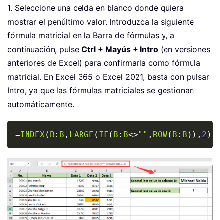
1. Seleccione una celda en blanco donde quiera
mostrar el penúltimo valor. Introduzca la siguiente
fórmula matricial en la Barra de fórmulas y, a
continuación, pulse
Ctrl + Mayús + Intro
(en versiones
anteriores de Excel) para confirmarla como fórmula
matricial. En Excel 365 o Excel 2021, basta con pulsar
Intro, ya que las fórmulas matriciales se gestionan
automáticamente.
Copy
=
INDEX
(
B
:
B
,
LARGE
(
IF
(
B
:
B
<>
""
,
ROW
(
B
:
B
)
)
,
2
)
)