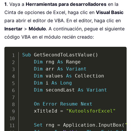
1
. Vaya a
Herramientas para desarrolladores
en la
Cinta de opciones de Excel, haga clic en
Visual Basic
para abrir el editor de VBA. En el editor, haga clic en
Insertar
>
Módulo
. A continuación, pegue el siguiente
código VBA en el módulo recién creado:
Copy
Sub
 GetSecondToLastValue
(
)
Dim
 rng 
As
 Range

Dim
 arr 
As
Variant
Dim
 values 
As
 Collection

Dim
 i 
As
Long
Dim
 secondLast 
As
Variant
On
Error
Resume
Next
    xTitleId 
=
"KutoolsforExcel"
Set
 rng 
=
 Application
.
InputBox
(
"S