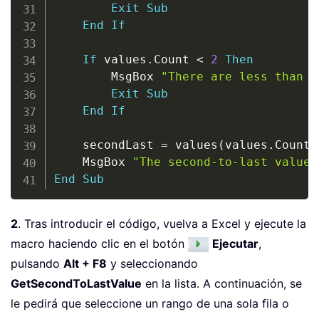
Exit
Sub
End
If
If
 values
.
Count 
<
2
Then
        MsgBox 
"There are less than t
Exit
Sub
End
If
    secondLast 
=
 values
(
values
.
Count 
    MsgBox 
"The second-to-last value 
End
Sub
2
. Tras introducir el código, vuelva a Excel y ejecute la
macro haciendo clic en el botón
Ejecutar
,
pulsando
Alt + F8
y seleccionando
GetSecondToLastValue
en la lista. A continuación, se
le pedirá que seleccione un rango de una sola fila o