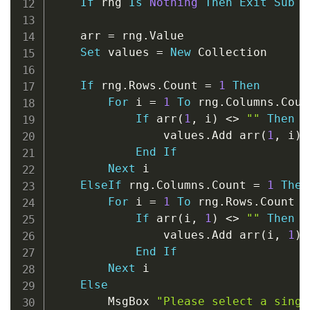
If
 rng 
Is
Nothing
Then
Exit
Sub
    arr 
=
 rng
.
Value

Set
 values 
=
New
 Collection

If
 rng
.
Rows
.
Count 
=
1
Then
For
 i 
=
1
To
 rng
.
Columns
.
Count
If
 arr
(
1
,
 i
)
<
>
""
Then
                values
.
Add arr
(
1
,
 i
)
End
If
Next
 i

ElseIf
 rng
.
Columns
.
Count 
=
1
Then
For
 i 
=
1
To
 rng
.
Rows
.
Count

If
 arr
(
i
,
1
)
<
>
""
Then
                values
.
Add arr
(
i
,
1
)
End
If
Next
 i

Else
        MsgBox 
"Please select a singl