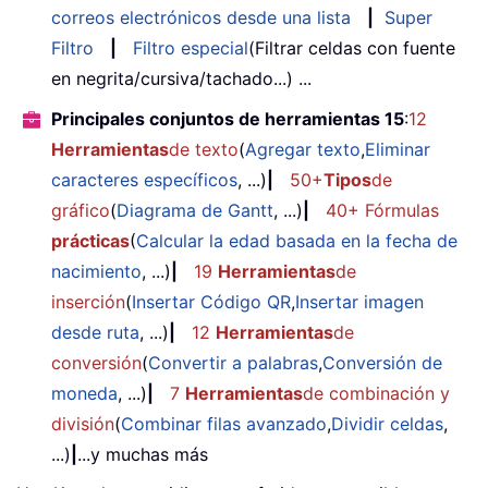
correos electrónicos desde una lista
|
Super
Filtro
|
Filtro especial
(Filtrar celdas con fuente
en negrita/cursiva/tachado...) ...
Principales conjuntos de herramientas 15
:
12
Herramientas
de texto
(
Agregar texto
,
Eliminar
caracteres específicos
, ...)
|
50+
Tipos
de
gráfico
(
Diagrama de Gantt
, ...)
|
40+ Fórmulas
prácticas
(
Calcular la edad basada en la fecha de
nacimiento
, ...)
|
19
Herramientas
de
inserción
(
Insertar Código QR
,
Insertar imagen
desde ruta
, ...)
|
12
Herramientas
de
conversión
(
Convertir a palabras
,
Conversión de
moneda
, ...)
|
7
Herramientas
de combinación y
división
(
Combinar filas avanzado
,
Dividir celdas
,
...)
|
...y muchas más