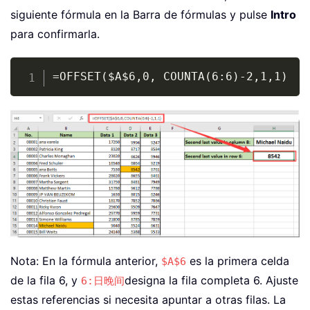
siguiente fórmula en la Barra de fórmulas y pulse
Intro
para confirmarla.
Copy
=OFFSET($A$6,0, COUNTA(6:6)-2,1,1)
Nota: En la fórmula anterior,
es la primera celda
$A$6
de la fila 6, y
designa la fila completa 6. Ajuste
6:日晚间
estas referencias si necesita apuntar a otras filas. La