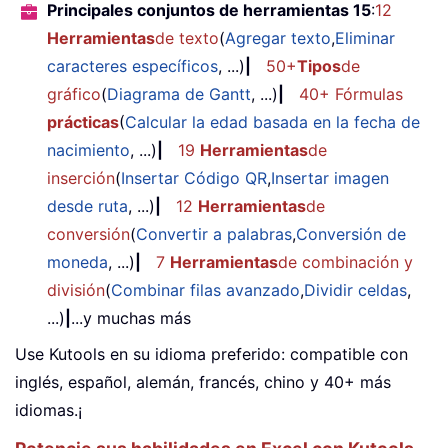
Principales conjuntos de herramientas 15
:
12
Herramientas
de texto
(
Agregar texto
,
Eliminar
caracteres específicos
, ...)
|
50+
Tipos
de
gráfico
(
Diagrama de Gantt
, ...)
|
40+ Fórmulas
prácticas
(
Calcular la edad basada en la fecha de
nacimiento
, ...)
|
19
Herramientas
de
inserción
(
Insertar Código QR
,
Insertar imagen
desde ruta
, ...)
|
12
Herramientas
de
conversión
(
Convertir a palabras
,
Conversión de
moneda
, ...)
|
7
Herramientas
de combinación y
división
(
Combinar filas avanzado
,
Dividir celdas
,
...)
|
...y muchas más
Use Kutools en su idioma preferido: compatible con
inglés, español, alemán, francés, chino y 40+ más
idiomas.¡