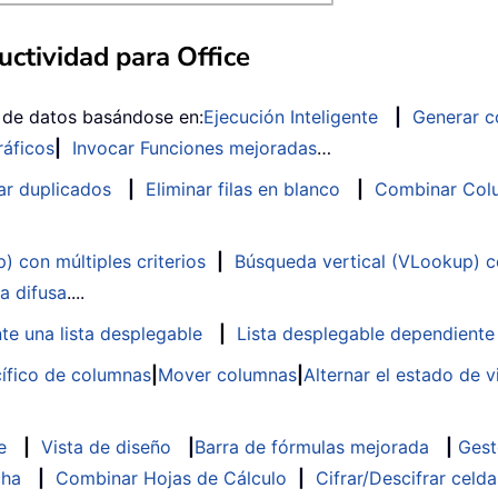
ctividad para Office
s de datos basándose en:
Ejecución Inteligente
|
Generar c
ráficos
|
Invocar Funciones mejoradas
…
ar duplicados
|
Eliminar filas en blanco
|
Combinar Colu
 con múltiples criterios
|
Búsqueda vertical (VLookup) co
a difusa
....
te una lista desplegable
|
Lista desplegable dependiente
ífico de columnas
|
Mover columnas
|
Alternar el estado de v
e
|
Vista de diseño
|
Barra de fórmulas mejorada
|
Gest
cha
|
Combinar Hojas de Cálculo
|
Cifrar/Descifrar celda