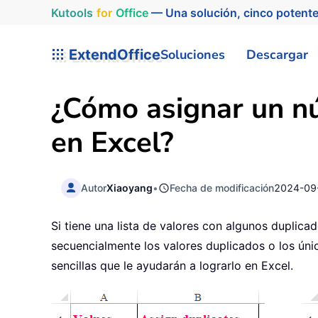
Kutools
for
Office
— Una solución, cinco potente
ExtendOffice
Soluciones
Descargar
¿Cómo asignar un nú
en Excel?
Autor
Xiaoyang
•
Fecha de modificación
2024-09
Si tiene una lista de valores con algunos duplica
secuencialmente los valores duplicados o los únic
sencillas que le ayudarán a lograrlo en Excel.