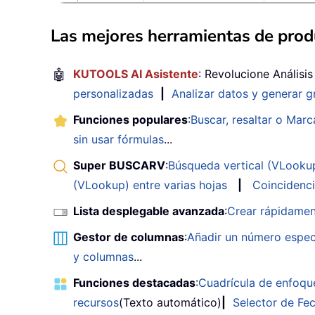
Las mejores herramientas de produ
🤖
KUTOOLS AI Asistente
: Revolucione Análisi
personalizadas
|
Analizar datos y generar g
Funciones populares
:
Buscar, resaltar o Marc
sin usar fórmulas
...
Super BUSCARV
:
Búsqueda vertical (VLookup)
(VLookup) entre varias hojas
|
Coincidenci
Lista desplegable avanzada
:
Crear rápidamen
Gestor de columnas
:
Añadir un número espec
y columnas
...
Funciones destacadas
:
Cuadrícula de enfoqu
recursos
(Texto automático)
|
Selector de Fe