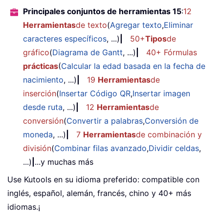
Principales conjuntos de herramientas 15
:
12
Herramientas
de texto
(
Agregar texto
,
Eliminar
caracteres específicos
, ...)
|
50+
Tipos
de
gráfico
(
Diagrama de Gantt
, ...)
|
40+ Fórmulas
prácticas
(
Calcular la edad basada en la fecha de
nacimiento
, ...)
|
19
Herramientas
de
inserción
(
Insertar Código QR
,
Insertar imagen
desde ruta
, ...)
|
12
Herramientas
de
conversión
(
Convertir a palabras
,
Conversión de
moneda
, ...)
|
7
Herramientas
de combinación y
división
(
Combinar filas avanzado
,
Dividir celdas
,
...)
|
...y muchas más
Use Kutools en su idioma preferido: compatible con
inglés, español, alemán, francés, chino y 40+ más
idiomas.¡