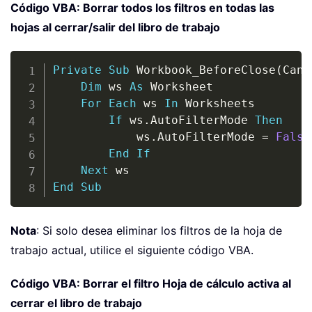
Código VBA: Borrar todos los filtros en todas las
hojas al cerrar/salir del libro de trabajo
Copy
Private
Sub
 Workbook_BeforeClose
(
Canc
Dim
 ws 
As
 Worksheet

For
Each
 ws 
In
 Worksheets

If
 ws
.
AutoFilterMode 
Then
            ws
.
AutoFilterMode 
=
False
End
If
Next
End
Sub
Nota
: Si solo desea eliminar los filtros de la hoja de
trabajo actual, utilice el siguiente código VBA.
Código VBA: Borrar el filtro Hoja de cálculo activa al
cerrar el libro de trabajo