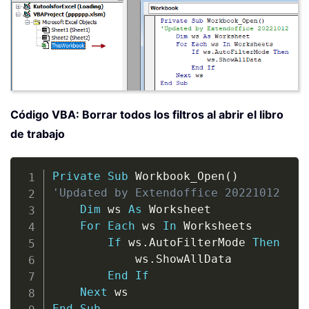
Código VBA: Borrar todos los filtros al abrir el libro
de trabajo
Copy
Private
Sub
 Workbook_Open
(
)
'Updated by Extendoffice 20221012
Dim
 ws 
As
 Worksheet

For
Each
 ws 
In
 Worksheets

If
 ws
.
AutoFilterMode 
Then
            ws
.
ShowAllData

End
If
Next
End
Sub