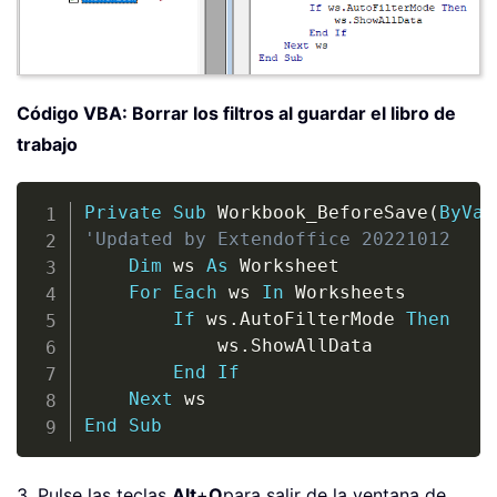
Código VBA: Borrar los filtros al guardar el libro de
trabajo
Copy
Private
Sub
 Workbook_BeforeSave
(
ByVal
'Updated by Extendoffice 20221012
Dim
 ws 
As
 Worksheet

For
Each
 ws 
In
 Worksheets

If
 ws
.
AutoFilterMode 
Then
            ws
.
ShowAllData

End
If
Next
End
Sub
3. Pulse las teclas
Alt
+
Q
para salir de la ventana de