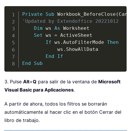
Copy
Private
Sub
 Workbook_BeforeClose
(
Canc
'Updated by Extendoffice 20221012
Dim
 ws 
As
 Worksheet

Set
 ws 
=
 ActiveSheet

If
 ws
.
AutoFilterMode 
Then
            ws
.
ShowAllData

End
If
End
Sub
3. Pulse
Alt
+
Q
para salir de la ventana de
Microsoft
Visual Basic para Aplicaciones
.
A partir de ahora, todos los filtros se borrarán
automáticamente al hacer clic en el botón Cerrar del
libro de trabajo.