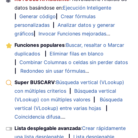
datos basándose en:
Ejecución Inteligente
|
Generar código
|
Crear fórmulas
personalizadas
|
Analizar datos y generar
gráficos
|
Invocar Funciones mejoradas
…
Funciones populares
:
Buscar, resaltar o Marcar
duplicados
|
Eliminar filas en blanco
|
Combinar Columnas o celdas sin perder datos
|
Redondeo sin usar fórmulas
...
Super BUSCARV
:
Búsqueda vertical (VLookup)
con múltiples criterios
|
Búsqueda vertical
(VLookup) con múltiples valores
|
Búsqueda
vertical (VLookup) entre varias hojas
|
Coincidencia difusa
....
Lista desplegable avanzada
:
Crear rápidamente
una lista desplegable
|
Lista desplegable