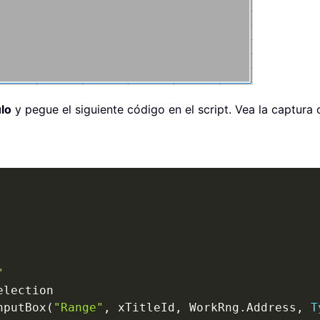
lo
y pegue el siguiente código en el script. Vea la captura 
"
election

nputBox
(
"Range"
,
 xTitleId
,
 WorkRng
.
Address
,
T