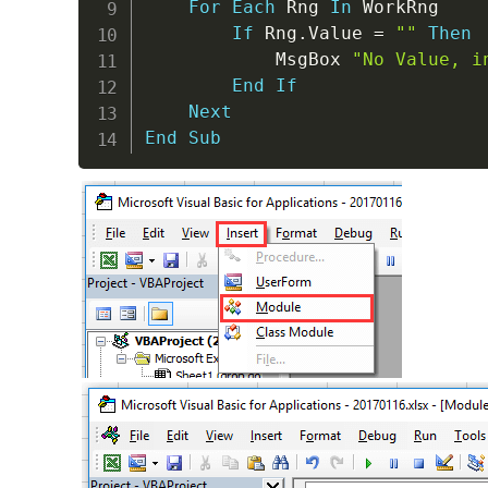
For
Each
 Rng 
In
 WorkRng

If
 Rng
.
Value 
=
""
Then
            MsgBox 
"No Value, i
End
If
Next
End
Sub