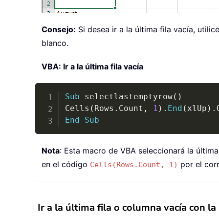
Consejo:
Si desea ir a la última fila vacía, util
blanco.
VBA: Ir a la última fila vacía
Sub
 selectlastemptyrow
(
)
Cells
(
Rows
.
Count
,
1
)
.
End
(
xlUp
)
.
End
Sub
Nota
: Esta macro de VBA seleccionará la última
en el código
por el cor
Cells(Rows.Count, 1)
Ir a la última fila o columna vacía con la