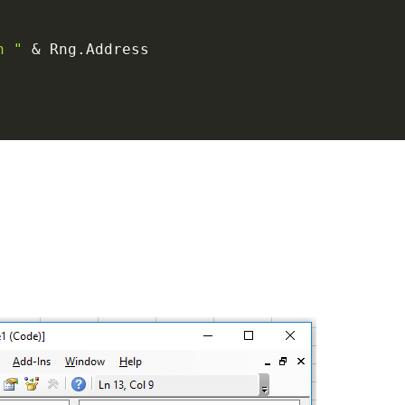
n "
&
 Rng
.
Address
