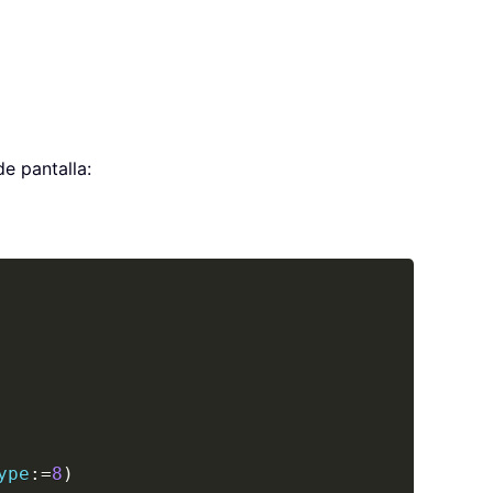
de pantalla:
Copy
ype
:
=
8
)