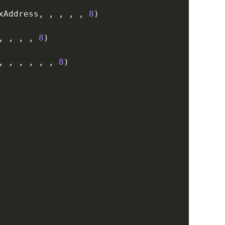
xAddress
,
,
,
,
,
8
)
,
,
,
,
8
)
,
,
,
,
,
,
8
)