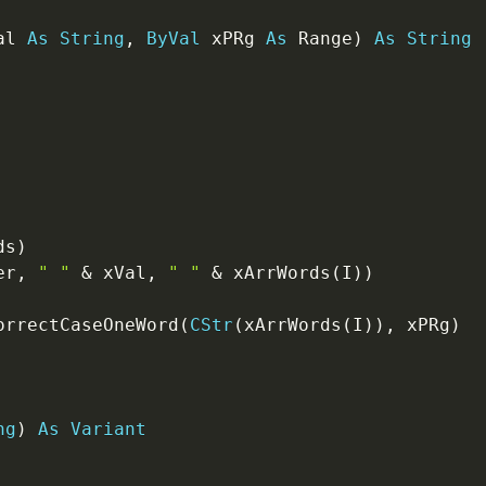
al 
As
String
,
ByVal
 xPRg 
As
 Range
)
As
String
ds
)
er
,
" "
&
 xVal
,
" "
&
 xArrWords
(
I
)
)
orrectCaseOneWord
(
CStr
(
xArrWords
(
I
)
)
,
 xPRg
)
ng
)
As
Variant