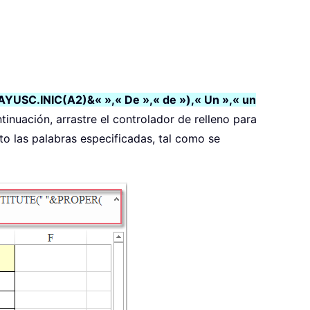
C.INIC(A2)&« »,« De »,« de »),« Un »,« un
inuación, arrastre el controlador de relleno para
to las palabras especificadas, tal como se