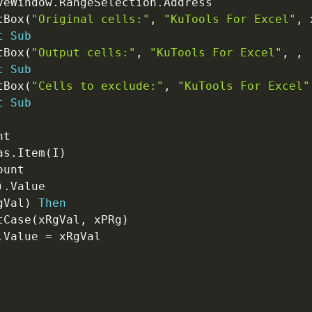
veWindow
.
RangeSelection
.
Address

tBox
(
"Original cells:"
,
"KuTools For Excel"
,
 
t
Sub
tBox
(
"Output cells:"
,
"KuTools For Excel"
,
,
t
Sub
tBox
(
"Cells to exclude:"
,
"KuTools For Excel"
t
Sub
t

as
.
Item
(
I
)
ount

)
.
Value

gVal
)
Then
tCase
(
xRgVal
,
 xPRg
)
.
Value 
=
 xRgVal
