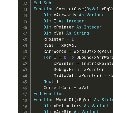
End
Sub
Function
 CorrectCase
(
ByVal
 xRgV
Dim
 xArrWords 
As
Variant
Dim
 I 
As
Integer
Dim
 xPointer 
As
Integer
Dim
 xVal 
As
String
    xPointer 
=
1
    xVal 
=
 xRgVal

    xArrWords 
=
 WordsOf
(
xRgVal
)
For
 I 
=
0
To
 UBound
(
xArrWor
        xPointer 
=
 InStr
(
xPoint
        Debug
.
Print xPointer

        Mid
(
xVal
,
 xPointer
)
=
 C
Next
 I

    CorrectCase 
=
End
Function
Function
 WordsOf
(
xRgVal 
As
Stri
Dim
 xDelimiters 
As
Variant
Dim
 xArrRtn 
As
Variant