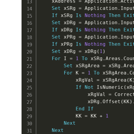
    xAddress 
=
 Application
.
Acti
Set
 xSRg 
=
 Application
.
Inpu
If
 xSRg 
Is
Nothing
Then
Exi
Set
 xDRg 
=
 Application
.
Inpu
If
 xDRg 
Is
Nothing
Then
Exi
Set
 xPRg 
=
 Application
.
Inpu
If
 xPRg 
Is
Nothing
Then
Exi
Set
 xDRg 
=
 xDRg
(
1
)
For
 I 
=
1
To
 xSRg
.
Areas
.
Coun
Set
 xSRgArea 
=
 xSRg
.
Are
For
 K 
=
1
To
 xSRgArea
.
C
            xRgVal 
=
 xSRgArea
(
K
If
Not
 IsNumeric
(
xR
                xRgVal 
=
 Correc
                xDRg
.
Offset
(
KK
)
End
If
            KK 
=
 KK 
+
1
Next
Next