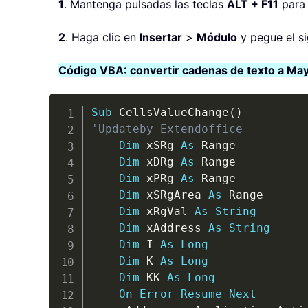
1
. Mantenga pulsadas las teclas
ALT + F11
para 
2
. Haga clic en
Insertar
>
Módulo
y pegue el si
Código VBA: convertir cadenas de texto a May
Sub
 CellsValueChange
(
)
'Updateby Extendoffice
Dim
 xSRg 
As
 Range

Dim
 xDRg 
As
 Range

Dim
 xPRg 
As
 Range

Dim
 xSRgArea 
As
 Range

Dim
 xRgVal 
As
String
Dim
 xAddress 
As
String
Dim
 I 
As
Long
Dim
 K 
As
Long
Dim
 KK 
As
Long
On
Error
Resume
Next